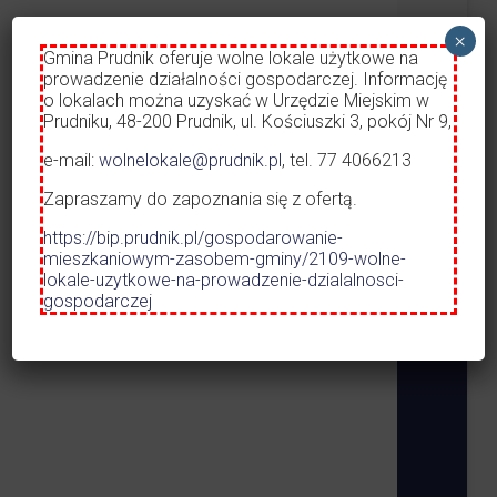
03.08.2026
•
ALERT
×
Gmina Prudnik oferuje wolne lokale użytkowe na
Ostrzeżenie meteorologiczne upał
prowadzenie działalności gospodarczej. Informację
o lokalach można uzyskać w Urzędzie Miejskim w
Czytaj więcej
Prudniku, 48-200 Prudnik, ul. Kościuszki 3, pokój Nr 9,
e-mail:
wolnelokale@prudnik.pl
, tel. 77 4066213
Zapraszamy do zapoznania się z ofertą.
https://bip.prudnik.pl/gospodarowanie-
mieszkaniowym-zasobem-gminy/2109-wolne-
lokale-uzytkowe-na-prowadzenie-dzialalnosci-
gospodarczej