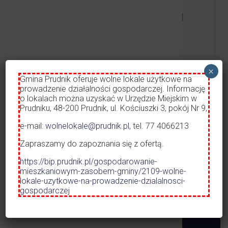
Dworzec A
Projekty zrealizowane w ramach I
Opieka nad
naboru Rządowego Funduszu
Inwestycji...
ROZKŁAD 
KOMUNIKA
×
Gmina Prudnik otrzymała dotację z Rządowego
01.05.2026 
Gmina Prudnik oferuje wolne lokale użytkowe na
Funduszu Inwestycji Lokalnych. W ramach pierwszego
prowadzenie działalności gospodarczej. Informację
na...
o lokalach można uzyskać w Urzędzie Miejskim w
Prudniku, 48-200 Prudnik, ul. Kościuszki 3, pokój Nr 9,
Czytaj więcej
e-mail:
wolnelokale@prudnik.pl
, tel. 77 4066213
Zapraszamy do zapoznania się z ofertą.
https://bip.prudnik.pl/gospodarowanie-
mieszkaniowym-zasobem-gminy/2109-wolne-
lokale-uzytkowe-na-prowadzenie-dzialalnosci-
URZĄD MIEJSKI W PRUDNIKU
gospodarczej