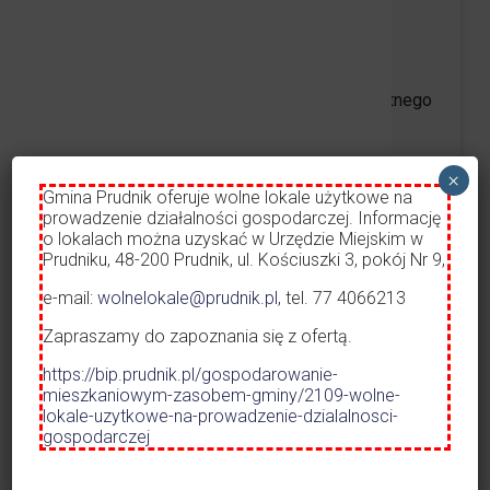
Plan Strefy Płatnego Parkowania
Sprawdź na jakich ulicach obowiązuje Strefa Płatnego
Parkowania oraz gdzie znajdują się parkometr...
×
Czytaj więcej
Gmina Prudnik oferuje wolne lokale użytkowe na
prowadzenie działalności gospodarczej. Informację
o lokalach można uzyskać w Urzędzie Miejskim w
Prudniku, 48-200 Prudnik, ul. Kościuszki 3, pokój Nr 9,
e-mail:
wolnelokale@prudnik.pl
, tel. 77 4066213
Zapraszamy do zapoznania się z ofertą.
https://bip.prudnik.pl/gospodarowanie-
mieszkaniowym-zasobem-gminy/2109-wolne-
lokale-uzytkowe-na-prowadzenie-dzialalnosci-
gospodarczej