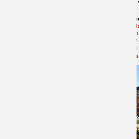
Grupy 
Schro
Link d
48-200
tel. 77
e-mail
www.sc
Zdjęc