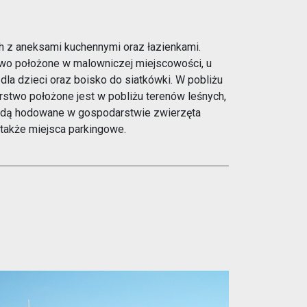
k 1
h z aneksami kuchennymi oraz łazienkami.
stwo położone w malowniczej miejscowości, u
dla dzieci oraz boisko do siatkówki. W pobliżu
stwo położone jest w pobliżu terenów leśnych,
i będą hodowane w gospodarstwie zwierzęta
m także miejsca parkingowe.