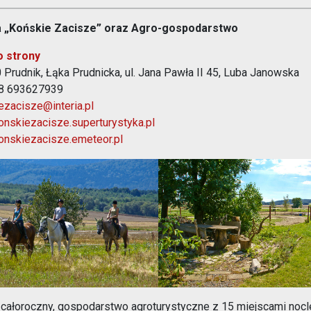
a „Końskie Zacisze” oraz Agro-gospodarstwo
o strony
 Prudnik, Łąka Prudnicka, ul. Jana Pawła II 45, Luba Janowska
48 693627939
ezacisze@interia.pl
nskiezacisze.superturystyka.pl
nskiezacisze.emeteor.pl
e przedstawia Stajnia konie
Zdjęcie przedstawia Na terenie mie
 całoroczny, gospodarstwo agroturystyczne z 15 miejscami nocle