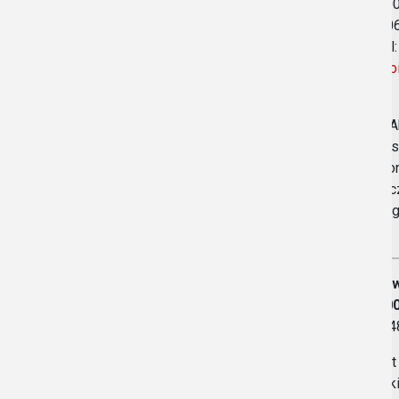
48-200
tel. 6
e-mail
www.bi
Biała 
Opawsk
gastro
wypocz
wiaty 
Kopę.
„Pod 
48-200
Tel. +
Obiekt
miejsk