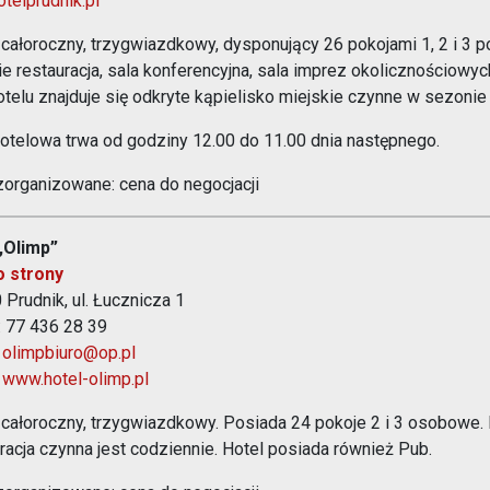
telprudnik.pl
1% w Prudniku
 całoroczny, trzygwiazdkowy, dysponujący 26 pokojami 1, 2 i 3 
Samorząd
e restauracja, sala konferencyjna, sala imprez okolicznościowych
Aplikacja miejska
otelu znajduje się odkryte kąpielisko miejskie czynne w sezonie 
Transmisje obrad
eUrząd
otelowa trwa od godziny 12.00 do 11.00 dnia następnego.
Prudnicka Rada Seniorów
zorganizowane: cena do negocjacji
ePUAP
Patronat honorowy Burmistrza
Gospodarka odpadami komunalnymi
„Olimp”
Partnerstwo Nyskie 2020
o strony
 Prudnik, ul. Łucznicza 1
Zgłoś awarię
Strefa Płatnego Parkowania
: 77 436 28 39
:
olimpbiuro@op.pl
Rewitalizacja do 2030
:
www.hotel-olimp.pl
Oferty realizacji zadania publicznego
System Informacji Przestrzennej
 całoroczny, trzygwiazdkowy. Posiada 24 pokoje 2 i 3 osobowe. 
Nieodpłatna Pomoc Prawna
racja czynna jest codziennie. Hotel posiada również Pub.
Dworzec Autobusowy