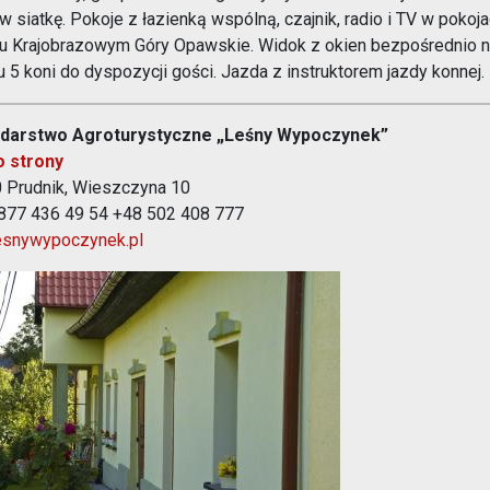
 w siatkę. Pokoje z łazienką wspólną, czajnik, radio i TV w poko
u Krajobrazowym Góry Opawskie. Widok z okien bezpośrednio n
u 5 koni do dyspozycji gości. Jazda z instruktorem jazdy konnej.
darstwo Agroturystyczne „Leśny Wypoczynek”
o strony
 Prudnik, Wieszczyna 10
4877 436 49 54 +48 502 408 777
esnywypoczynek.pl