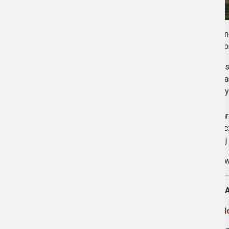
Szkoln
położo
Do dys
Standa
są trz
W schr
Na życ
swojej
Placów
Biała 
Link d