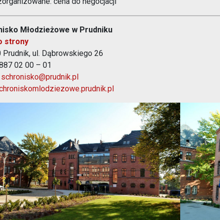
zorganizowane: cena do negocjacji
Opieka nad zwierzętami bezdomnymi
nisko Młodzieżowe w Prudniku
ROZKŁAD JAZDY AUTOBUSÓW – KOMUNIKACJA
o strony
OBOWIĄZUJĄCA OD 01.05.2026 R.
 Prudnik, ul. Dąbrowskiego 26
 887 02 00 – 01
:
schronisko@prudnik.pl
hroniskomlodziezowe.prudnik.pl
ie przedstawia 1.A.Ozimek
Zdjęcie pr