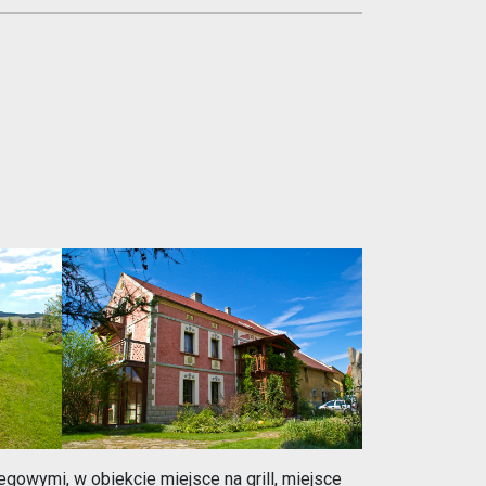
jsce na grill oraz do gry w siatkę. Ogród z oczkami wodnymi i sadem
Zdjęcie przedstawia Stajnia „Końskie Zacisze” budynek
gowymi, w obiekcie miejsce na grill, miejsce