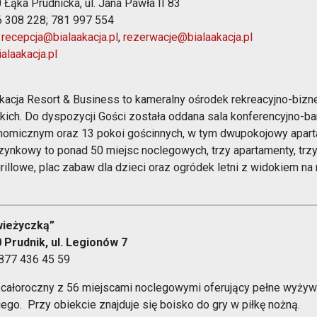
 Łąka Prudnicka, ul. Jana Pawła II 83
06 308 228; 781 997 554
:
recepcja@bialaakacja.pl
,
rezerwacje@bialaakacja.pl
alaakacja.pl
Akacja Resort & Business to kameralny ośrodek rekreacyjno-bizn
ich. Do dyspozycji Gości została oddana sala konferencyjno-b
nomicznym oraz 13 pokoi gościnnych, w tym dwupokojowy apart
ynkowy to ponad 50 miejsc noclegowych, trzy apartamenty, trzy
grillowe, plac zabaw dla dzieci oraz ogródek letni z widokiem 
wieżyczką”
 Prudnik, ul. Legionów 7
4877 436 45 59
 całoroczny z 56 miejscami noclegowymi oferujący pełne wyżywi
iego. Przy obiekcie znajduje się boisko do gry w piłkę nożną.