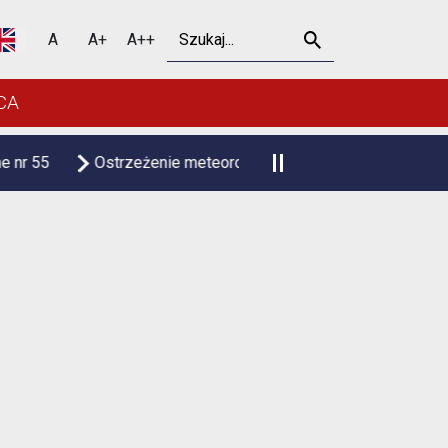
Szukaj
A
A+
A++
CA
eteorologiczne upał
Czasowa zmiana organizacji ruchu n