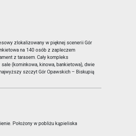
esowy zlokalizowany w pięknej scenerii Gór
ankietowa na 140 osób z zapleczem
ament z tarasem. Cały kompleks
 sale (kominkowa, kinowa, bankietowa), dwie
na najwyższy szczyt Gór Opawskich – Biskupią
enie. Położony w pobliżu kąpieliska