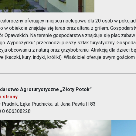
e przedstawia Gospodarstwo Agroturystyczne Leśny Wypoczyne
 całoroczny oferujący miejsca noclegowe dla 20 osób w pokojac
o w obiekcie znajduje się taras oraz altana z grilem. Gospodar
ór Opawskich. Na terenie gospodarstwa znajduje się plac zabaw 
go Wypoczynku” przechodzi pieszy szlak turystyczny. Gospodar
zyja obcowaniu z naturą oraz grzybobraniu. Atrakcją dla dziec
 (kaczki, kury, indyki, króliki). Właściciel oferuje swym gościo
darstwo Agroturystyczne „Złoty Potok”
o strony
Prudnik, Łąka Prudnicka, ul. Jana Pawła II 83
48 0 606308228