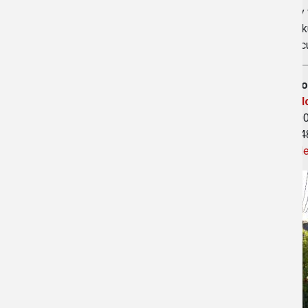
do gry
w Park
miejsc
Gospo
Link d
48-200
Tel. +
www.l