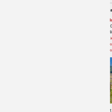
Stajni
Link d
48-200
Tel. +
konski
www.ko
www.ko
Zdjęci
Obiekt