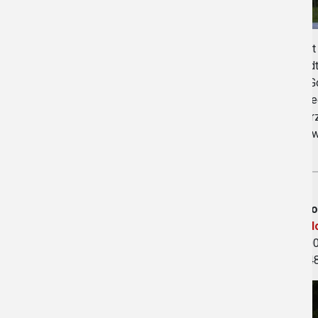
Zdjęci
Obiekt
Ponadt
stóp G
„Leśne
co spr
domowe
Gospo
Link d
48-200 
tel. +