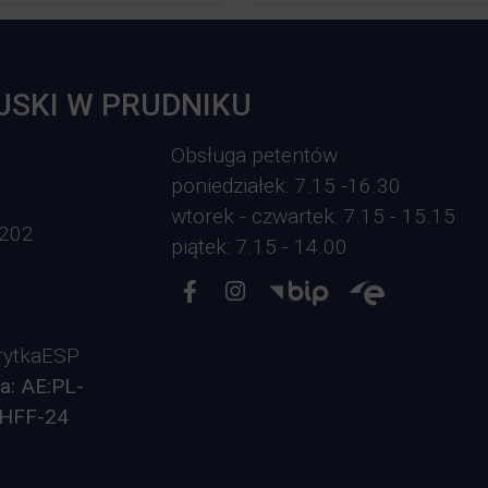
Opieka nad zwierzętami bezdomnymi
ROZKŁAD JAZDY AUTOBUSÓW – KOMUNIKACJA
JSKI W PRUDNIKU
OBOWIĄZUJĄCA OD 01.05.2026 R.
Obsługa petentów
poniedziałek: 7.15 -16.30
wtorek - czwartek: 7.15 - 15.15
-202
piątek: 7.15 - 14.00
ytkaESP
a: AE:PL-
HFF-24