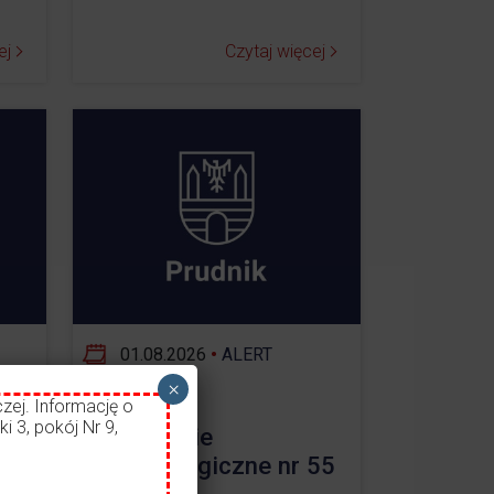
ej
Czytaj więcej
01.08.2026
•
ALERT
×
zej. Informację o
i 3, pokój Nr 9,
ostrzeżenie
ł
meteorologiczne nr 55