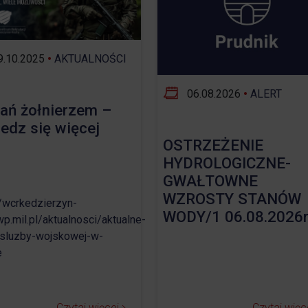
Opieka nad zwierzętami bezdomnymi
ROZKŁAD JAZDY AUTOBUSÓW – KOMUNIKACJA
.10.2025
•
AKTUALNOŚCI
OBOWIĄZUJĄCA OD 01.05.2026 R.
06.08.2026
•
ALERT
ań żołnierzem –
edz się więcej
OSTRZEŻENIE
HYDROLOGICZNE-
GWAŁTOWNE
WZROSTY STANÓW
//wcrkedzierzyn-
WODY/1 06.08.2026r
wp.mil.pl/aktualnosci/aktualne-
sluzby-wojskowej-w-
e
Czytaj więcej
Czytaj więc