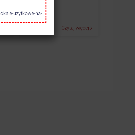
lokale-uzytkowe-na-
ej
Czytaj więcej