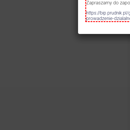
Szko
Zapraszamy do zapozn
Prze
https://bip.prudnik
Mos
prowadzenie-dzialal
Czytaj więcej
31.07.2026
•
ALERT
Ostrzeżenie