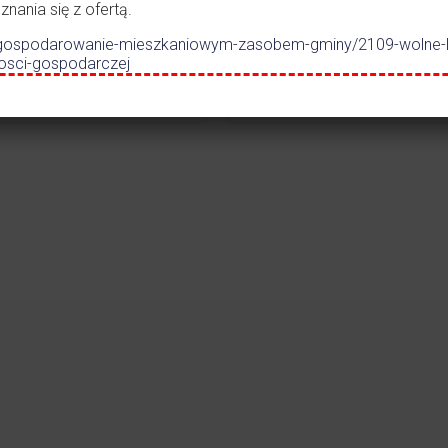
lno-
ania się z ofertą.
dszkolnego w
.pl/gospodarowanie-mieszkaniowym-zasobem-gminy/2109-wolne-
zczance
nosci-gospodarczej
Czytaj więcej
Czytaj więc