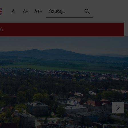
Szukaj
A
A+
A++
A