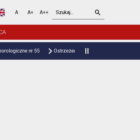
Szukaj
A
A+
A++
CA
55
Ostrzeżenie meteorologiczne upał
Czasowa zmian