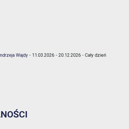
1% w Prudniku
Samorząd
Aplikacja miejska
Transmisje obrad
eUrząd
Prudnicka Rada Seniorów
ePUAP
Andrzeja Wajdy
- 11.03.2026 - 20.12.2026 - Cały dzień
Patronat honorowy Burmistrza
Gospodarka odpadami komunalnymi
Partnerstwo Nyskie 2020
Zgłoś awarię
Strefa Płatnego Parkowania
Rewitalizacja do 2030
Oferty realizacji zadania publicznego
System Informacji Przestrzennej
NOŚCI
Nieodpłatna Pomoc Prawna
Dworzec Autobusowy