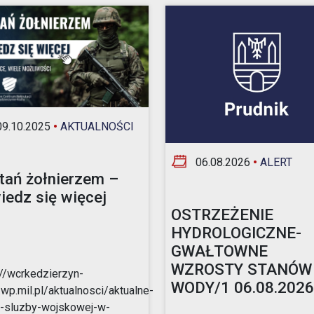
Opieka nad zwierzętami bezdomnymi
ROZKŁAD JAZDY AUTOBUSÓW – KOMUNIKACJA
OBOWIĄZUJĄCA OD 01.05.2026 R.
9.10.2025
•
AKTUALNOŚCI
06.08.2026
•
ALERT
tań żołnierzem –
iedz się więcej
OSTRZEŻENIE
HYDROLOGICZNE-
GWAŁTOWNE
WZROSTY STANÓW
://wcrkedzierzyn-
WODY/1 06.08.2026r
.wp.mil.pl/aktualnosci/aktualne-
-sluzby-wojskowej-w-