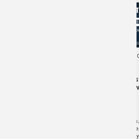
0
22.05.2026
•
AKTUALNOŚCI
Zos
dow
Budżet Obywatelski
2026
https
kozle
https://bip.prudnik.pl/budzet-
formy