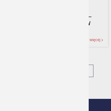
05.08.2026
•
ALERT
OSTRZEŻENIE HYDROLOGICZNE –
GWAŁTOWNE WZROSTY STANÓW
WODY/1
Czytaj więcej
WSZYSTKIE AKTUALNOŚCI