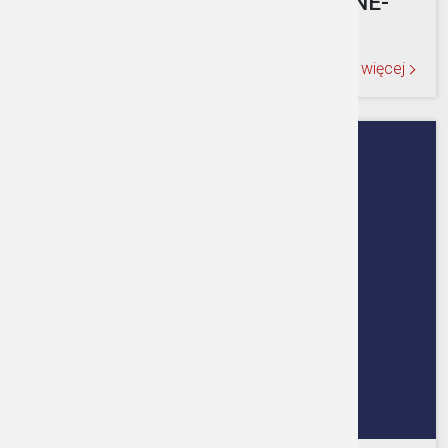
OSTRZEŻENIE METEOROLOGICZNE-
BURZE 06.08.2026r.
Czytaj więcej