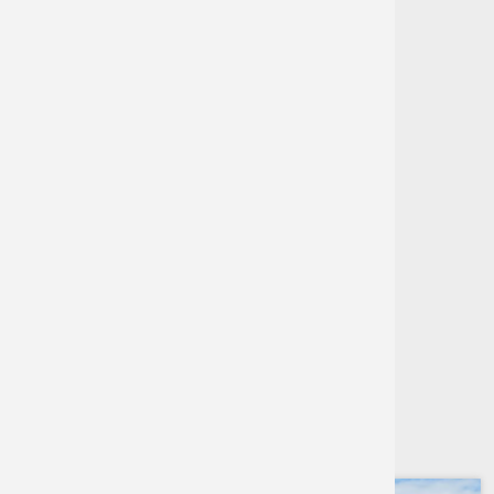
Samorzą
1% w Pru
OPIS
Transmisj
Aplikacja
Nadchodzące wydarzenia
Prudnick
eUrząd
Brak wydarzeń z tym tagiem
Patronat 
ePUAP
Partners
Gospodar
Drukuj stronę
Strefa Pł
Zgłoś awa
Oferty re
Rewitaliz
NAJNOWSZE AKTUALNOŚCI
Nieodpła
System In