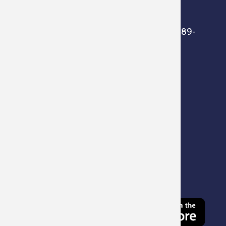
um@prudnik.pl
ePUAP: /UMPRUDNIK/SkrytkaESP
Adres eDoręczenia: AE:PL-47912-55389-
ACHFF-24
Obsługa petentów
poniedziałek: 7.15 -16.30
wtorek - czwartek: 7.15 - 15.15
piątek: 7.15 - 14.00
Mapa strony
Polityka prywatności
Deklaracja dostępności