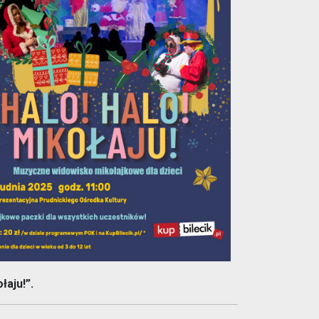
łaju!”.