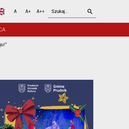
 w Prudniku
Szukaj
A
A+
A++
CA
ju!”
Outlook Live