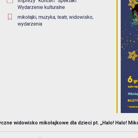
Imprezy
Koncert
Spektakl
Wydarzenie kulturalne
1% w Prudniku
Samorząd
mikołajki
,
muzyka
,
teatr
,
widowisko
,
Aplikacja miejska
wydarzenia
Transmisje obrad
eUrząd
Prudnicka Rada Seniorów
ePUAP
Patronat honorowy Burmistrza
Gospodarka odpadami komunalnymi
Partnerstwo Nyskie 2020
Zgłoś awarię
Strefa Płatnego Parkowania
Rewitalizacja do 2030
Oferty realizacji zadania publicznego
System Informacji Przestrzennej
Nieodpłatna Pomoc Prawna
zne widowisko mikołajkowe dla dzieci pt. „Halo! Halo! Miko
Dworzec Autobusowy