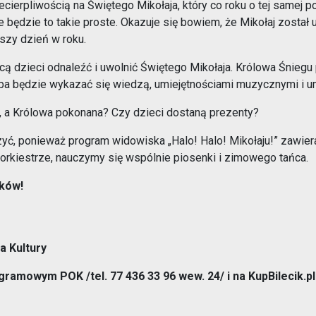
ecierpliwością na Świętego Mikołaja, który co roku o tej samej 
Opieka nad zwierzętami bezdomnymi
e będzie to takie proste. Okazuje się bowiem, że Mikołaj zosta
szy dzień w roku.
ROZKŁAD JAZDY AUTOBUSÓW – KOMUNIKACJA
cą dzieci odnaleźć i uwolnić Świętego Mikołaja. Królowa Śniegu
OBOWIĄZUJĄCA OD 01.05.2026 R.
zeba będzie wykazać się wiedzą, umiejętnościami muzycznymi i u
y, a Królowa pokonana? Czy dzieci dostaną prezenty?
zyć, ponieważ program widowiska „Halo! Halo! Mikołaju!” zawie
i orkiestrze, nauczymy się wspólnie piosenki i zimowego tańca.
ików!
a Kultury
rogramowym POK /tel. 77 436 33 96 wew. 24/ i na KupBilecik.pl