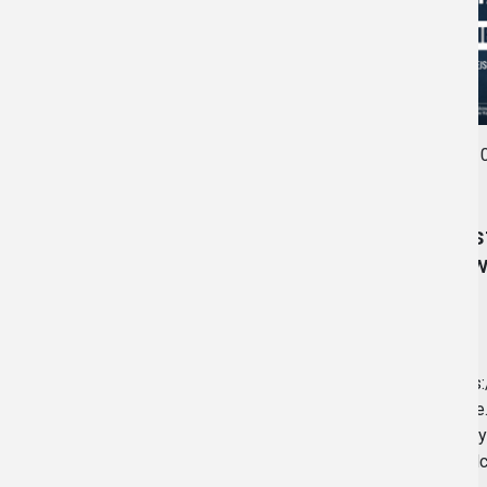
0
22.05.2026
•
AKTUALNOŚCI
Zos
dow
Budżet Obywatelski
2026
https
kozle
https://bip.prudnik.pl/budzet-
formy
obywatelski-2026
pigul