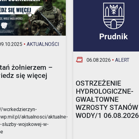
Opieka nad zwierzętami bezdomnymi
ROZKŁAD JAZDY AUTOBUSÓW – KOMUNIKACJA
OBOWIĄZUJĄCA OD 01.05.2026 R.
9.10.2025
•
AKTUALNOŚCI
06.08.2026
•
ALERT
tań żołnierzem –
iedz się więcej
OSTRZEŻENIE
HYDROLOGICZNE-
GWAŁTOWNE
WZROSTY STANÓW
://wcrkedzierzyn-
WODY/1 06.08.2026r
.wp.mil.pl/aktualnosci/aktualne-
-sluzby-wojskowej-w-
ce