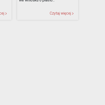
we wniosku o płatno...
cej
Czytaj więcej