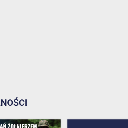
1% w Prudniku
Samorząd
Aplikacja miejska
Transmisje obrad
eUrząd
Prudnicka Rada Seniorów
ePUAP
Patronat honorowy Burmistrza
Gospodarka odpadami komunalnymi
Partnerstwo Nyskie 2020
Zgłoś awarię
Strefa Płatnego Parkowania
Rewitalizacja do 2030
Oferty realizacji zadania publicznego
NOŚCI
System Informacji Przestrzennej
Nieodpłatna Pomoc Prawna
Dworzec Autobusowy