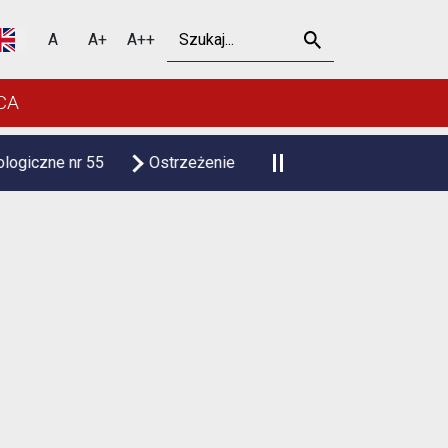
Szukaj
A
A+
A++
CA
55
Ostrzeżenie meteorologiczne upał
Czasowa zmian