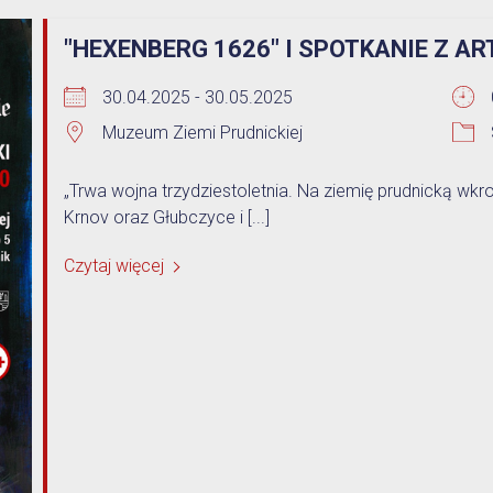
Opieka nad zwierzętami bezdomnymi
"HEXENBERG 1626" I SPOTKANIE Z A
ROZKŁAD JAZDY AUTOBUSÓW – KOMUNIKACJA
30.04.2025 - 30.05.2025
OBOWIĄZUJĄCA OD 01.05.2026 R.
Muzeum Ziemi Prudnickiej
„Trwa wojna trzydziestoletnia. Na ziemię prudnicką wk
Krnov oraz Głubczyce i [...]
Czytaj więcej