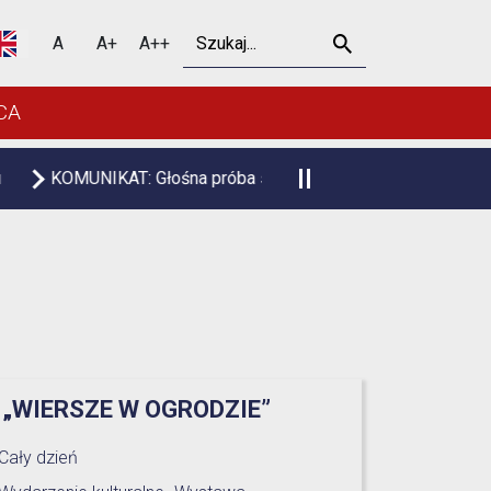
Szukaj
A
A+
A++
CA
śna próba syren alarmowych
Informacja o planowanych po
 „WIERSZE W OGRODZIE”
Cały dzień