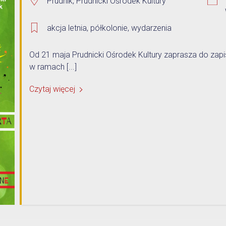
Prudnik, Prudnicki Ośrodek Kultury
1% w Prudniku
Samorząd
akcja letnia
,
półkolonie
,
wydarzenia
Aplikacja miejska
Transmisje obrad
Od 21 maja Prudnicki Ośrodek Kultury zaprasza do zapi
eUrząd
w ramach [...]
Prudnicka Rada Seniorów
ePUAP
Czytaj więcej
Patronat honorowy Burmistrza
Gospodarka odpadami komunalnymi
Partnerstwo Nyskie 2020
Zgłoś awarię
Strefa Płatnego Parkowania
Rewitalizacja do 2030
Oferty realizacji zadania publicznego
System Informacji Przestrzennej
Nieodpłatna Pomoc Prawna
Dworzec Autobusowy