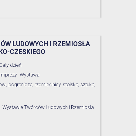
ÓW LUDOWYCH I RZEMIOSŁA
KO-CZESKIEGO
Cały dzień
Imprezy
Wystawa
owi
,
pogranicze
,
rzemieślnicy
,
stoiska
,
sztuka
,
25. Wystawie Twórców Ludowych i Rzemiosła