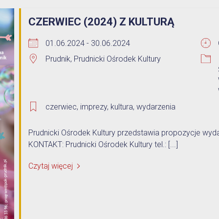
Opieka nad zwierzętami bezdomnymi
CZERWIEC (2024) Z KULTURĄ
ROZKŁAD JAZDY AUTOBUSÓW – KOMUNIKACJA
01.06.2024 - 30.06.2024
OBOWIĄZUJĄCA OD 01.05.2026 R.
Prudnik, Prudnicki Ośrodek Kultury
czerwiec
,
imprezy
,
kultura
,
wydarzenia
Prudnicki Ośrodek Kultury przedstawia propozycje wyda
KONTAKT: Prudnicki Ośrodek Kultury tel.: [...]
Czytaj więcej