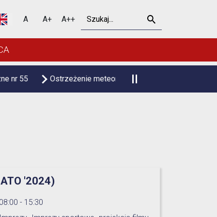
Szukaj
A
A+
A++
CA
enie meteorologiczne upał
Czasowa zmiana organizacji r
ATO '2024)
08:00 - 15:30