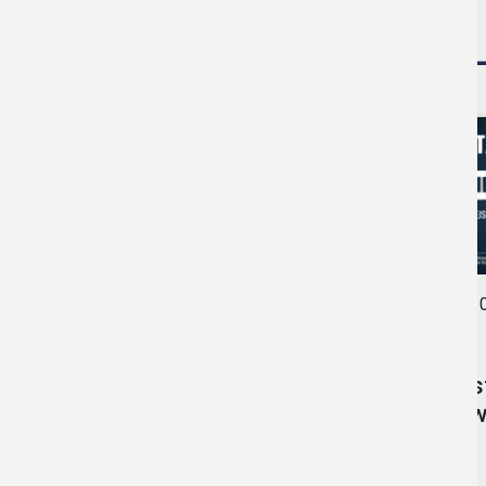
NAJNOWSZE AKTUAL
0
22.05.2026
•
AKTUALNOŚCI
Zos
dow
Budżet Obywatelski
2026