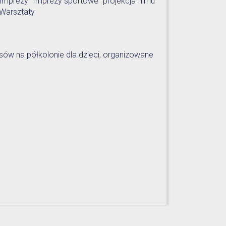
Imprezy
Imprezy sportowe
projekcja filmu
Warsztaty
sów na półkolonie dla dzieci, organizowane