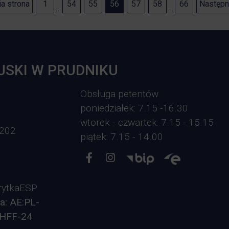
a strona
1
54
55
56
57
58
66
Następn
…
…
JSKI W PRUDNIKU
Obsługa petentów
poniedziałek: 7.15 -16.30
wtorek - czwartek: 7.15 - 15.15
-202
piątek: 7.15 - 14.00
ytkaESP
a: AE:PL-
HFF-24