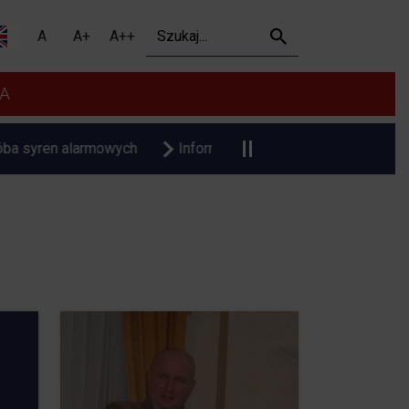
asełka” - Urząd Miejski 
Szukaj
A
A+
A++
A
rmowych
Informacja o planowanych pomiarach pól elektrom