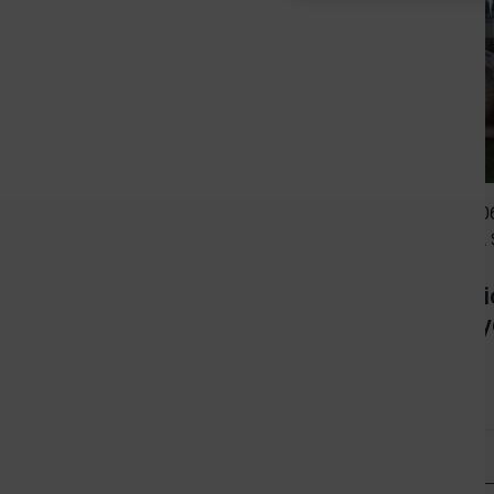
16.10.2017
•
PRUDNICKA
06
RADA SENIORÓW
RADA 
VI Prudnicki Rajd
Seni
Staruchów
w Ty
Czytaj więcej