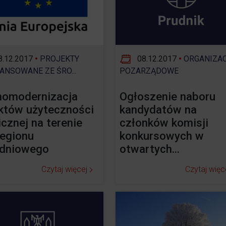
1% w Prudniku
Samorząd
Aplikacja miejska
Transmisje obrad
.12.2017
•
PROJEKTY
08.12.2017
•
ORGANIZA
eUrząd
ANSOWANE ZE ŚRO...
POZARZĄDOWE
Prudnicka Rada Seniorów
ePUAP
omodernizacja
Ogłoszenie naboru
Patronat honorowy Burmistrza
któw użyteczności
kandydatów na
Gospodarka odpadami komunalnymi
icznej na terenie
członków komisji
Partnerstwo Nyskie 2020
egionu
konkursowych w
Zgłoś awarię
dniowego
otwartych...
Strefa Płatnego Parkowania
Rewitalizacja do 2030
Czytaj więcej
Czytaj więc
Oferty realizacji zadania publicznego
System Informacji Przestrzennej
Nieodpłatna Pomoc Prawna
Dworzec Autobusowy