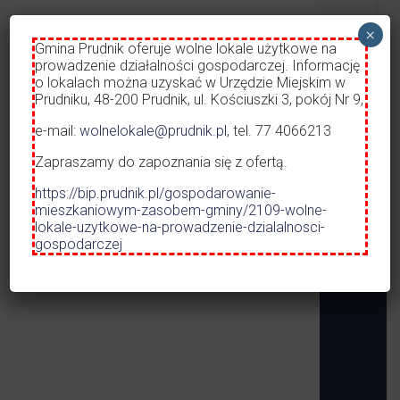
Dworzec A
×
Opieka nad
Czytaj więcej
Gmina Prudnik oferuje wolne lokale użytkowe na
prowadzenie działalności gospodarczej. Informację
o lokalach można uzyskać w Urzędzie Miejskim w
ROZKŁAD 
Prudniku, 48-200 Prudnik, ul. Kościuszki 3, pokój Nr 9,
KOMUNIKA
01.05.2026 
e-mail:
wolnelokale@prudnik.pl
, tel. 77 4066213
URZĄD MIEJSKI W PRUDNIKU
Zapraszamy do zapoznania się z ofertą.
https://bip.prudnik.pl/gospodarowanie-
mieszkaniowym-zasobem-gminy/2109-wolne-
lokale-uzytkowe-na-prowadzenie-dzialalnosci-
gospodarczej