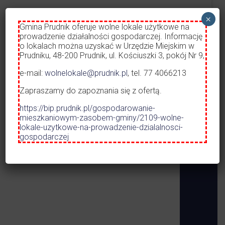
Dworzec A
×
Opieka nad
Czytaj więcej
Gmina Prudnik oferuje wolne lokale użytkowe na
prowadzenie działalności gospodarczej. Informację
o lokalach można uzyskać w Urzędzie Miejskim w
ROZKŁAD 
Prudniku, 48-200 Prudnik, ul. Kościuszki 3, pokój Nr 9,
KOMUNIKA
01.05.2026 
e-mail:
wolnelokale@prudnik.pl
, tel. 77 4066213
URZĄD MIEJSKI W PRUDNIKU
Zapraszamy do zapoznania się z ofertą.
https://bip.prudnik.pl/gospodarowanie-
mieszkaniowym-zasobem-gminy/2109-wolne-
lokale-uzytkowe-na-prowadzenie-dzialalnosci-
gospodarczej