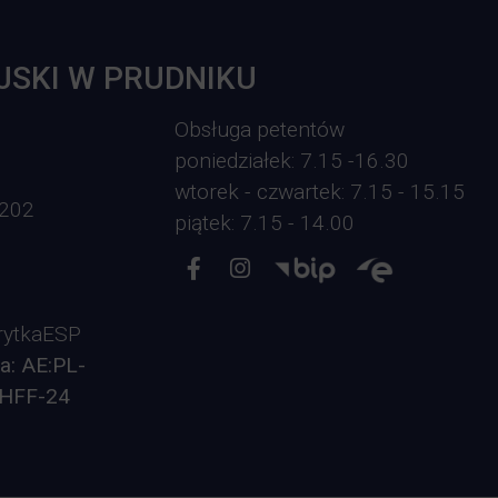
Opieka nad zwierzętami bezdomnymi
JSKI W PRUDNIKU
ROZKŁAD JAZDY AUTOBUSÓW – KOMUNIKACJA
OBOWIĄZUJĄCA OD 01.05.2026 R.
Obsługa petentów
poniedziałek: 7.15 -16.30
wtorek - czwartek: 7.15 - 15.15
-202
piątek: 7.15 - 14.00
ytkaESP
a: AE:PL-
HFF-24