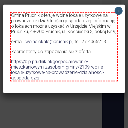
Dworzec A
×
Opieka nad
Czytaj więcej
Gmina Prudnik oferuje wolne lokale użytkowe na
prowadzenie działalności gospodarczej. Informację
o lokalach można uzyskać w Urzędzie Miejskim w
ROZKŁAD 
Prudniku, 48-200 Prudnik, ul. Kościuszki 3, pokój Nr 9,
KOMUNIKA
01.05.2026 
e-mail:
wolnelokale@prudnik.pl
, tel. 77 4066213
URZĄD MIEJSKI W PRUDNIKU
Zapraszamy do zapoznania się z ofertą.
https://bip.prudnik.pl/gospodarowanie-
mieszkaniowym-zasobem-gminy/2109-wolne-
lokale-uzytkowe-na-prowadzenie-dzialalnosci-
gospodarczej