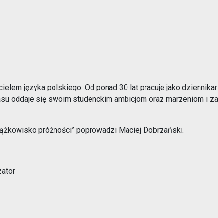
Opieka nad zwierzętami bezdomnymi
ROZKŁAD JAZDY AUTOBUSÓW – KOMUNIKACJA
OBOWIĄZUJĄCA OD 01.05.2026 R.
cielem języka polskiego. Od ponad 30 lat pracuje jako dziennika
zasu oddaje się swoim studenckim ambicjom oraz marzeniom i zam
iążkowisko próżności” poprowadzi Maciej Dobrzański.
ator