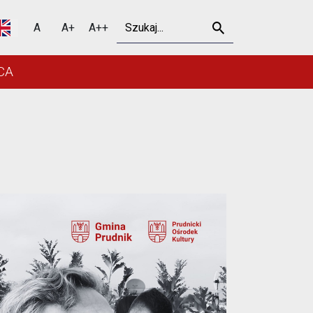
 Prudniku
Szukaj
A
A+
A++
CA
Outlook Live