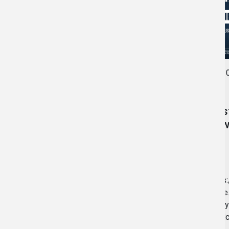
0
22.05.2026
•
AKTUALNOŚCI
Zos
dow
Budżet Obywatelski
2026
https
kozle
https://bip.prudnik.pl/budzet-
formy
obywatelski-2026
pigul