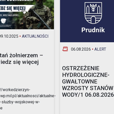
Opieka nad zwierzętami bezdomnymi
ROZKŁAD JAZDY AUTOBUSÓW – KOMUNIKACJA
OBOWIĄZUJĄCA OD 01.05.2026 R.
9.10.2025
•
AKTUALNOŚCI
06.08.2026
•
ALERT
tań żołnierzem –
iedz się więcej
OSTRZEŻENIE
HYDROLOGICZNE-
GWAŁTOWNE
WZROSTY STANÓW
://wcrkedzierzyn-
WODY/1 06.08.2026r
.wp.mil.pl/aktualnosci/aktualne-
-sluzby-wojskowej-w-
ce