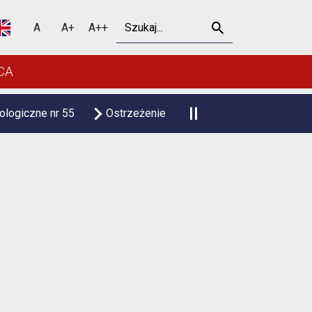
Szukaj
A
A+
A++
CA
55
Ostrzeżenie meteorologiczne upał
Czasowa zmian