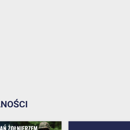
1% w Prudniku
Samorząd
Aplikacja miejska
Transmisje obrad
eUrząd
Prudnicka Rada Seniorów
ePUAP
Patronat honorowy Burmistrza
Gospodarka odpadami komunalnymi
Partnerstwo Nyskie 2020
Zgłoś awarię
Strefa Płatnego Parkowania
Rewitalizacja do 2030
Oferty realizacji zadania publicznego
NOŚCI
System Informacji Przestrzennej
Nieodpłatna Pomoc Prawna
Dworzec Autobusowy