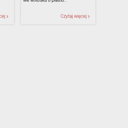
we wniosku o płatno...
cej
Czytaj więcej