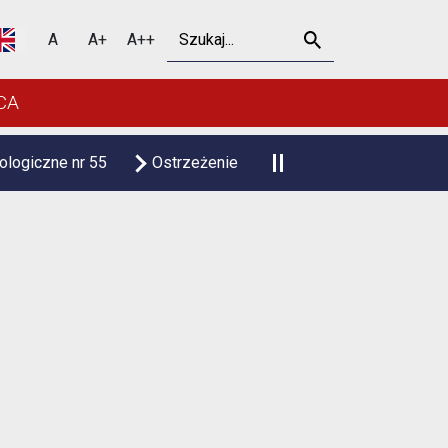
Szukaj
A
A+
A++
CA
nr 55
Ostrzeżenie meteorologiczne upał
Czasowa zm