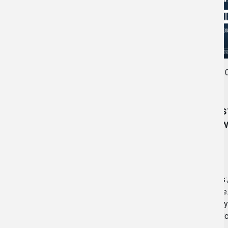
0
22.05.2026
•
AKTUALNOŚCI
Zos
dow
Budżet Obywatelski
2026
https
kozle
https://bip.prudnik.pl/budzet-
formy
obywatelski-2026
pigul