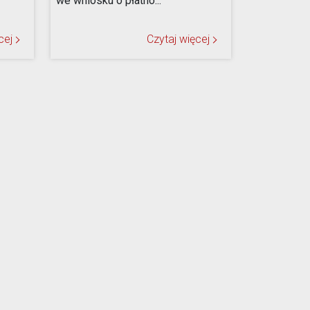
we wniosku o płatno...
cej
Czytaj więcej