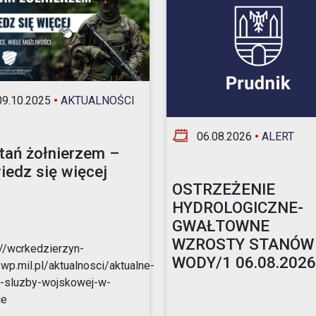
Opieka nad zwierzętami bezdomnymi
ROZKŁAD JAZDY AUTOBUSÓW – KOMUNIKACJA
OBOWIĄZUJĄCA OD 01.05.2026 R.
9.10.2025
•
AKTUALNOŚCI
06.08.2026
•
ALERT
tań żołnierzem –
iedz się więcej
OSTRZEŻENIE
HYDROLOGICZNE-
GWAŁTOWNE
WZROSTY STANÓW
://wcrkedzierzyn-
WODY/1 06.08.2026r
.wp.mil.pl/aktualnosci/aktualne-
-sluzby-wojskowej-w-
ce