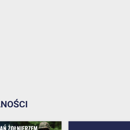
1% w Prudniku
Samorząd
Aplikacja miejska
Transmisje obrad
eUrząd
Prudnicka Rada Seniorów
ePUAP
Patronat honorowy Burmistrza
Gospodarka odpadami komunalnymi
Partnerstwo Nyskie 2020
Zgłoś awarię
Strefa Płatnego Parkowania
Rewitalizacja do 2030
Oferty realizacji zadania publicznego
NOŚCI
System Informacji Przestrzennej
Nieodpłatna Pomoc Prawna
Dworzec Autobusowy