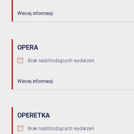
Opieka nad zwierzętami bezdomnymi
Wiecej informacji
ROZKŁAD JAZDY AUTOBUSÓW – KOMUNIKACJA
OBOWIĄZUJĄCA OD 01.05.2026 R.
OPERA
Brak nadchodzących wydarzeń
Wiecej informacji
OPERETKA
Brak nadchodzących wydarzeń