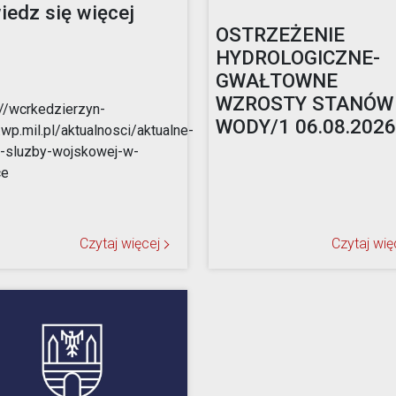
iedz się więcej
OSTRZEŻENIE
HYDROLOGICZNE-
GWAŁTOWNE
WZROSTY STANÓW
://wcrkedzierzyn-
WODY/1 06.08.2026r
.wp.mil.pl/aktualnosci/aktualne-
-sluzby-wojskowej-w-
ce
Czytaj więcej
Czytaj wię