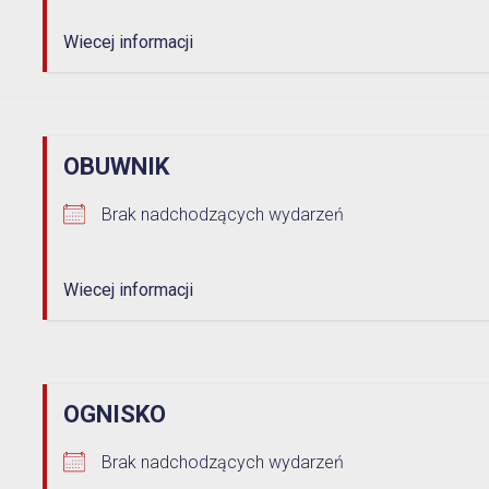
1% w Prudniku
Wiecej informacji
Samorząd
Aplikacja miejska
Transmisje obrad
eUrząd
Prudnicka Rada Seniorów
OBUWNIK
ePUAP
Brak nadchodzących wydarzeń
Patronat honorowy Burmistrza
Gospodarka odpadami komunalnymi
Partnerstwo Nyskie 2020
Wiecej informacji
Zgłoś awarię
Strefa Płatnego Parkowania
Rewitalizacja do 2030
Oferty realizacji zadania publicznego
System Informacji Przestrzennej
OGNISKO
Nieodpłatna Pomoc Prawna
Brak nadchodzących wydarzeń
Dworzec Autobusowy