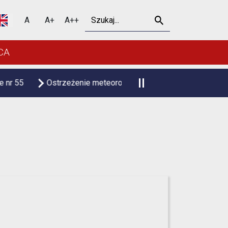
Szukaj
A
A+
A++
CA
enie meteorologiczne upał
Czasowa zmiana organizacji r