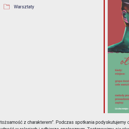
Warsztaty
1% w Prudniku
Samorząd
Aplikacja miejska
Transmisje obrad
eUrząd
Prudnicka Rada Seniorów
ePUAP
Patronat honorowy Burmistrza
Gospodarka odpadami komunalnymi
Partnerstwo Nyskie 2020
Zgłoś awarię
Strefa Płatnego Parkowania
Rewitalizacja do 2030
Oferty realizacji zadania publicznego
System Informacji Przestrzennej
Nieodpłatna Pomoc Prawna
 tożsamość z charakterem”. Podczas spotkania podyskutujemy o 
Dworzec Autobusowy