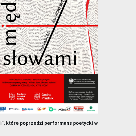
Outlook Live
i”, które poprzedzi performans poetycki w