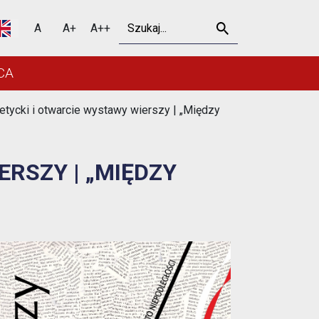
 „Między słowami” - Urzą
Szukaj
A
A+
A++
CA
tycki i otwarcie wystawy wierszy | „Między
RSZY | „MIĘDZY