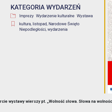
KATEGORIA WYDARZEŃ
1% w Prudniku
Samorząd
Google
iCalendar
Office 365
Imprezy
Wydarzenie kulturalne
Wystawa
Aplikacja miejska
kultura
,
listopad
,
Narodowe Święto
Transmisje obrad
Niepodległości
,
wydarzenia
eUrząd
Prudnicka Rada Seniorów
ePUAP
Patronat honorowy Burmistrza
Gospodarka odpadami komunalnymi
Partnerstwo Nyskie 2020
Zgłoś awarię
Strefa Płatnego Parkowania
Rewitalizacja do 2030
Oferty realizacji zadania publicznego
System Informacji Przestrzennej
Nieodpłatna Pomoc Prawna
rcie wystawy wierszy pt. „Wolność słowa. Słowa na wolnośc
Dworzec Autobusowy