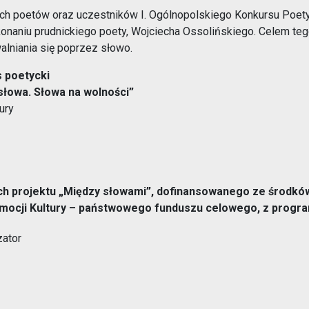
ch poetów oraz uczestników I. Ogólnopolskiego Konkursu Poety
Opieka nad zwierzętami bezdomnymi
naniu prudnickiego poety, Wojciecha Ossolińskiego. Celem tego 
alniania się poprzez słowo.
ROZKŁAD JAZDY AUTOBUSÓW – KOMUNIKACJA
OBOWIĄZUJĄCA OD 01.05.2026 R.
s poetycki
słowa. Słowa na wolności”
ury
h projektu „Między słowami”, dofinansowanego ze środków 
cji Kultury – państwowego funduszu celowego, z programu
ator