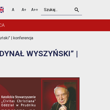
ł Wyszyński” | konferen
Szukaj
A
A+
A++
CA
ski” | konferencja
DYNAŁ WYSZYŃSKI” |