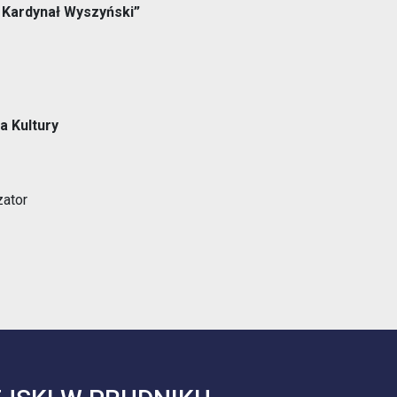
Kardynał Wyszyński”
Opieka nad zwierzętami bezdomnymi
ROZKŁAD JAZDY AUTOBUSÓW – KOMUNIKACJA
OBOWIĄZUJĄCA OD 01.05.2026 R.
a Kultury
ator