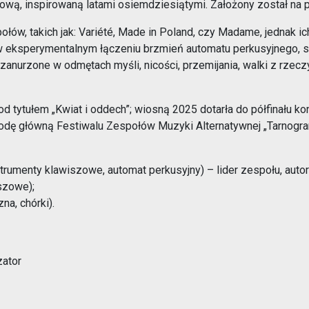
wą, inspirowaną latami osiemdziesiątymi. Założony został na 
Opieka nad zwierzętami bezdomnymi
łów, takich jak: Variété, Made in Poland, czy Madame, jednak i
 w eksperymentalnym łączeniu brzmień automatu perkusyjnego, s
ROZKŁAD JAZDY AUTOBUSÓW – KOMUNIKACJA
anurzone w odmętach myśli, nicości, przemijania, walki z rzeczywi
OBOWIĄZUJĄCA OD 01.05.2026 R.
d tytułem „Kwiat i oddech”; wiosną 2025 dotarła do półfinału 
grodę główną Festiwalu Zespołów Muzyki Alternatywnej „Tarnogra
strumenty klawiszowe, automat perkusyjny) – lider zespołu, auto
iszowe);
na, chórki).
ator