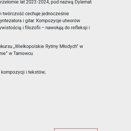
przełomie lat 2023-2024, pod nazwą Dylemat.
ch twórczość cechuje jednocześnie
yntezatora i gitar. Kompozycje utworów
stością i filozofii – nawołują do refleksji i
konkursu „Wielkopolskie Rytmy Młodych” w
nie” w Tarnowcu.
r kompozycji i tekstów;