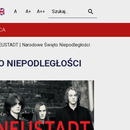
podległości - Urząd Miej
Szukaj
A
A+
A++
CA
EUSTADT | Narodowe Święto Niepodległości
O NIEPODLEGŁOŚCI
Outlook Live