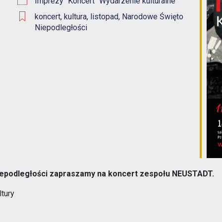
Imprezy
Koncert
Wydarzenie kulturalne
1% w Prudniku
koncert
,
kultura
,
listopad
,
Narodowe Święto
Samorząd
Niepodległości
Aplikacja miejska
Transmisje obrad
eUrząd
Prudnicka Rada Seniorów
ePUAP
Patronat honorowy Burmistrza
Gospodarka odpadami komunalnymi
Partnerstwo Nyskie 2020
Zgłoś awarię
Strefa Płatnego Parkowania
Rewitalizacja do 2030
Oferty realizacji zadania publicznego
podległości zapraszamy na koncert zespołu NEUSTADT.
System Informacji Przestrzennej
ltury
Nieodpłatna Pomoc Prawna
Dworzec Autobusowy