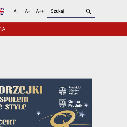
 w Prudniku
Szukaj
A
A+
A++
CA
Outlook Live