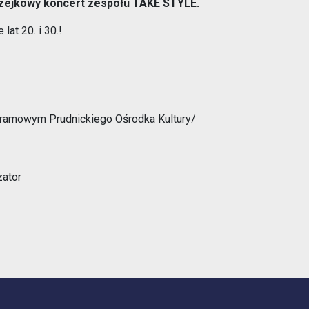
rzejkowy koncert zespołu TAKE STYLE.
Opieka nad zwierzętami bezdomnymi
at 20. i 30.!
ROZKŁAD JAZDY AUTOBUSÓW – KOMUNIKACJA
OBOWIĄZUJĄCA OD 01.05.2026 R.
ramowym Prudnickiego Ośrodka Kultury/
ator