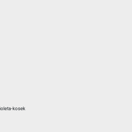
Opieka nad zwierzętami bezdomnymi
ROZKŁAD JAZDY AUTOBUSÓW – KOMUNIKACJA
OBOWIĄZUJĄCA OD 01.05.2026 R.
oleta-kosek