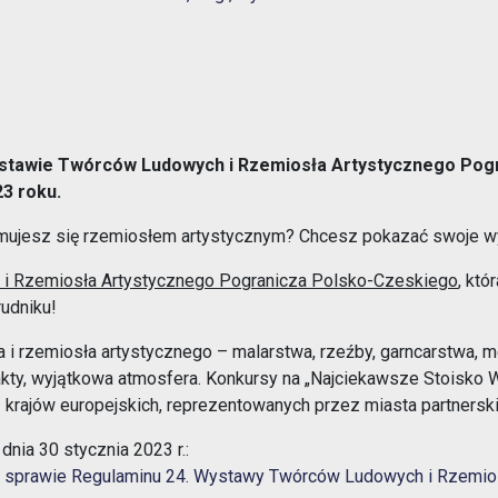
1% w Prudniku
Samorząd
Google
iCalendar
Office 365
Aplikacja miejska
Transmisje obrad
eUrząd
Wystawie Twórców Ludowych i Rzemiosła Artystycznego Pog
Prudnicka Rada Seniorów
23 roku.
ePUAP
Patronat honorowy Burmistrza
mujesz się rzemiosłem artystycznym? Chcesz pokazać swoje w
Gospodarka odpadami komunalnymi
Partnerstwo Nyskie 2020
i Rzemiosła Artystycznego Pogranicza Polsko-Czeskiego
, któ
rudniku!
Zgłoś awarię
Strefa Płatnego Parkowania
i rzemiosła artystycznego – malarstwa, rzeźby, garncarstwa, meta
Rewitalizacja do 2030
takty, wyjątkowa atmosfera. Konkursy na „Najciekawsze Stoisko
Oferty realizacji zadania publicznego
az krajów europejskich, reprezentowanych przez miasta partnerski
System Informacji Przestrzennej
Nieodpłatna Pomoc Prawna
nia 30 stycznia 2023 r.:
Dworzec Autobusowy
w sprawie Regulaminu 24. Wystawy Twórców Ludowych i Rzemio