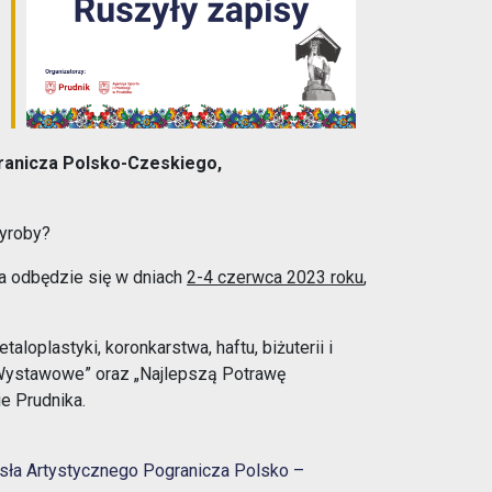
Outlook Live
ranicza Polsko-Czeskiego,
yroby?
ra odbędzie się w dniach
2-4 czerwca 2023 roku
,
loplastyki, koronkarstwa, haftu, biżuterii i
 Wystawowe” oraz „Najlepszą Potrawę
e Prudnika.
sła Artystycznego Pogranicza Polsko –