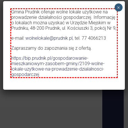
Dworzec A
×
Czytaj więcej
Gmina Prudnik oferuje wolne lokale użytkowe na
Opieka nad
prowadzenie działalności gospodarczej. Informację
o lokalach można uzyskać w Urzędzie Miejskim w
Prudniku, 48-200 Prudnik, ul. Kościuszki 3, pokój Nr 9,
ROZKŁAD 
KOMUNIKA
e-mail:
wolnelokale@prudnik.pl
, tel. 77 4066213
URZĄD MIEJSKI W PRUDNIKU
01.05.2026 
Zapraszamy do zapoznania się z ofertą.
https://bip.prudnik.pl/gospodarowanie-
mieszkaniowym-zasobem-gminy/2109-wolne-
lokale-uzytkowe-na-prowadzenie-dzialalnosci-
gospodarczej
Zdjęcie przedstawia Prudnik logo pionowe
48-200 Prudnik,