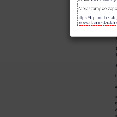
zagospo
Zapraszamy do zapozn
Gmina 
https://bip.prudnik
przysta
prowadzenie-dzialal
Parku wr
Gmina 
Gmina 
remont 
Gmina 
Powiat 
CEL RE
Południ
Krajobr
i parkó
z poten