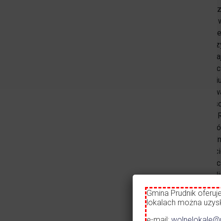
i dzied
tychże 
6 partn
niniejs
sprawia
podejśc
terytor
zachowa
dostoso
Górze, 
zabytkó
w Prudn
wsparci
w Głubc
Park Mi
instytu
Gmina Prudnik oferuj
Kultury
lokalach można uzyska
Gmina 
e-mail:
wolnelokale@p