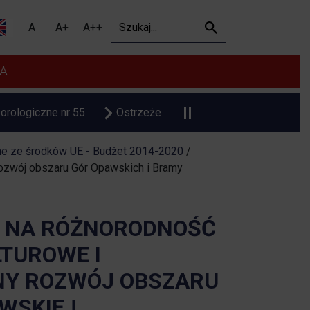
giczną, dziedzictwo kult
Szukaj
A
A+
A++
A
Ostrzeżenie meteorologiczne upał
Czasowa zmiana o
ne ze środków UE - Budżet 2014-2020
/
rozwój obszaru Gór Opawskich i Bramy
I NA RÓŻNORODNOŚĆ
LTUROWE I
NY ROZWÓJ OBSZARU
WSKIEJ