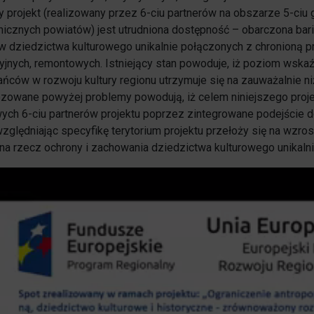
zy projekt (realizowany przez 6-ciu partnerów na obszarze 5-ci
nicznych powiatów) jest utrudniona dostępność – obarczona bari
w dziedzictwa kulturowego unikalnie połączonych z chronioną pr
yjnych, remontowych. Istniejący stan powoduje, iż poziom wska
ńców w rozwoju kultury regionu utrzymuje się na zauważalnie ni
zowane powyżej problemy powodują, iż celem niniejszego proj
wych 6-ciu partnerów projektu poprzez zintegrowane podejście 
względniając specyfikę terytorium projektu przełoży się na wzros
 na rzecz ochrony i zachowania dziedzictwa kulturowego unikaln