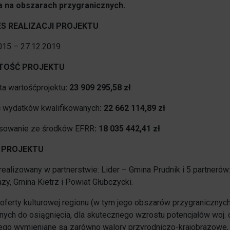
ra na obszarach przygranicznych.
Opieka nad zwierzętami bezdomnymi
ES REALIZACJI PROJEKTU
ROZKŁAD JAZDY AUTOBUSÓW – KOMUNIKACJA
015 – 27.12.2019
OBOWIĄZUJĄCA OD 01.05.2026 R.
RTOŚĆ PROJEKTU
ta wartośćprojektu
: 23 909 295,58 zł
 wydatków kwalifikowanych
: 22 662 114,89 zł
sowanie ze środków EFRR
: 18 035 442,41 zł
S PROJEKTU
 realizowany w partnerstwie: Lider – Gmina Prudnik i 5 partneró
zy, Gmina Kietrz i Powiat Głubczycki.
oferty kulturowej regionu (w tym jego obszarów przygraniczny
nych do osiągnięcia, dla skutecznego wzrostu potencjałów woj.
ego wymieniane są zarówno walory przyrodniczo-krajobrazowe, 