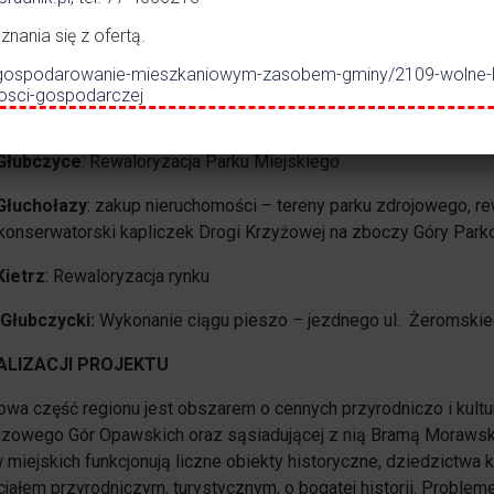
darowanie terenu „Kozia Góra”, rewaloryzacja zabytkowego Pa
ania się z ofertą.
Branice
: Rewaloryzacja miejsc kultury – Dom Kultury z zagosp
.pl/gospodarowanie-mieszkaniowym-zasobem-gminy/2109-wolne-
nkowych dla rowerzystów w miejscowościach: Włodzienin, Bobol
nosci-gospodarczej
az z infrastrukturą techniczną i małą architekturą;
Głubczyce
: Rewaloryzacja Parku Miejskiego
Głuchołazy
: zakup nieruchomości – tereny parku zdrojowego, 
konserwatorski kapliczek Drogi Krzyżowej na zboczy Góry Park
Kietrz
: Rewaloryzacja rynku
Głubczycki:
Wykonanie ciągu pieszo – jezdnego ul. Żeromskieg
ALIZACJI PROJEKTU
owa część regionu jest obszarem o cennych przyrodniczo i kult
azowego Gór Opawskich oraz sąsiadującej z nią Bramą Moraws
w miejskich funkcjonują liczne obiekty historyczne, dziedzictwa 
cjałem przyrodniczym, turystycznym, o bogatej historii. Proble