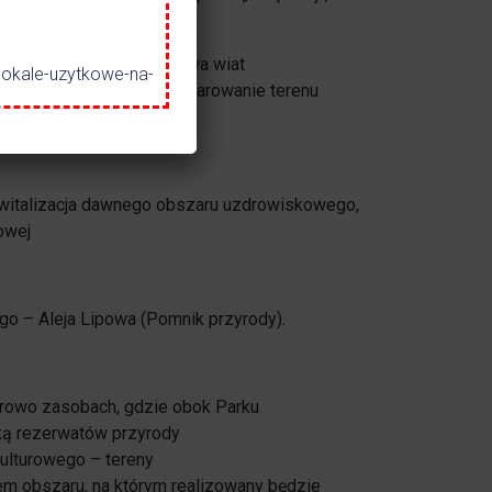
rku Miejskiego;
odarowaniem terenu, budowa wiat
lokale-uzytkowe-na-
uszki, Branice, zagospodarowanie terenu
rewitalizacja dawnego obszaru uzdrowiskowego,
owej
o – Aleja Lipowa (Pomnik przyrody).
urowo zasobach, gdzie obok Parku
ką rezerwatów przyrody
kulturowego – tereny
mem obszaru, na którym realizowany będzie