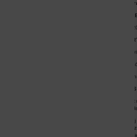
i kultu
Partnerstwo Nyskie 2020
2. OKR
Strefa Płatnego Parkowania
16.03.2
Oferty realizacji zadania publicznego
3. WA
Nieodpłatna Pomoc Prawna
Całkowi
Wartość
Dofinan
4. OPI
Projekt
Głuchoła
Rozwój 
koniecz
opolski