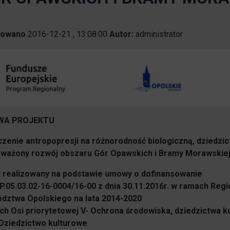
1% w Prudniku
Samorząd
kowano
2016-12-21 , 13:08:00
Autor:
administrator
Aplikacja miejska
Transmisje obrad
eUrząd
Prudnicka Rada Seniorów
ePUAP
Patronat honorowy Burmistrza
 przedstawia
Gospodarka odpadami komunalnymi
ZWA PROJEKTU
Partnerstwo Nyskie 2020
zenie antropopresji na różnorodność biologiczną, dziedzic
Zgłoś awarię
Strefa Płatnego Parkowania
ważony rozwój obszaru Gór Opawskich i Bramy Morawskiej
Rewitalizacja do 2030
t realizowany na podstawie umowy o dofinansowanie
Oferty realizacji zadania publicznego
P.05.03.02-16-0004/16-00 z dnia 30.11.2016r. w ramach Re
System Informacji Przestrzennej
dztwa Opolskiego na lata 2014-2020
Nieodpłatna Pomoc Prawna
h Osi priorytetowej V- Ochrona środowiska, dziedzictwa ku
Dworzec Autobusowy
 Dziedzictwo kulturowe