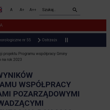
projektu Programu współp
Szukaj
A
A+
A++
A
zne nr 55
Ostrzeżenie meteorologiczne upał
Czasow
ji projektu Programu współpracy Gminy
 na rok 2023
 WYNIKÓW
RAMU WSPÓŁPRACY
JAMI POZARZĄDOWYMI
OWADZĄCYMI