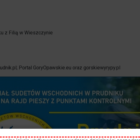
Opieka nad zwierzętami bezdomnymi
ROZKŁAD JAZDY AUTOBUSÓW – KOMUNIKACJA
OBOWIĄZUJĄCA OD 01.05.2026 R.
u z Filią w Wieszczynie
rudnik.pl; Portal GoryOpawskie.eu oraz gorskiewyrypy.pl