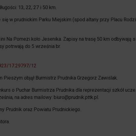
ługości: 13, 22, 27 i 50 km.
1% w Prudniku
Samorząd
ie się w prudnickim Parku Miejskim (spod altany przy Placu Rodzi
Aplikacja miejska
Transmisje obrad
eUrząd
kini Na Pomezi koło Jesenika. Zapisy na trasę 50 km odbywają s
Prudnicka Rada Seniorów
sy potrwają do 5 września br.
ePUAP
Patronat honorowy Burmistrza
2923/17.29797/12
Gospodarka odpadami komunalnymi
Partnerstwo Nyskie 2020
 Pieszym objął Burmistrz Prudnika Grzegorz Zawiślak.
Zgłoś awarię
kurs o Puchar Burmistrza Prudnika dla reprezentacji szkół ucz
Strefa Płatnego Parkowania
nia, na adres mailowy: biuro@prudnik.pttk.pl.
Rewitalizacja do 2030
Oferty realizacji zadania publicznego
y Prudnik oraz Powiatu Prudnickiego.
System Informacji Przestrzennej
Nieodpłatna Pomoc Prawna
tora.
Dworzec Autobusowy