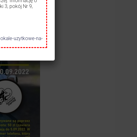
zej. Informację o
i 3, pokój Nr 9,
lokale-uzytkowe-na-