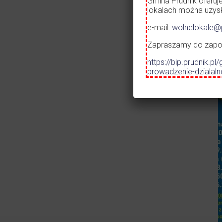
Gmina Prudnik oferuj
lokalach można uzyska
e-mail:
wolnelokale@p
Zapraszamy do zapozn
https://bip.prudnik
prowadzenie-dzialal