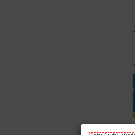
Gmina Prudnik
Powiat Prudnicki
Agencja Sportu i Promocji w Prudniku
Szkolne Schronisko Młodzieżowe w Prudnik
P.H.U. Moce Natury Marcin Nykiel
Łowisko Prudnik
Patronat medialny:
Tygodnik Prudnicki / Portal Informacyjny TerazP