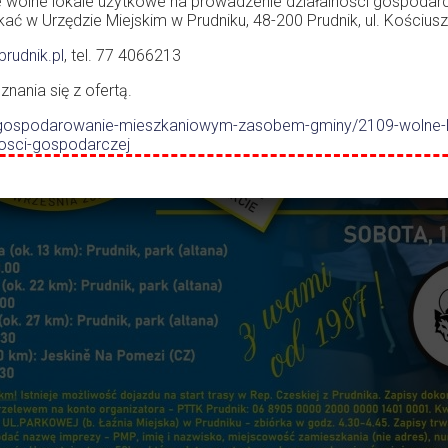
e wolne lokale użytkowe na prowadzenie działalności gospodarc
ć w Urzędzie Miejskim w Prudniku, 48-200 Prudnik, ul. Kościuszk
rudnik.pl
, tel. 77 4066213
ania się z ofertą.
.pl/gospodarowanie-mieszkaniowym-zasobem-gminy/2109-wolne-
nosci-gospodarczej