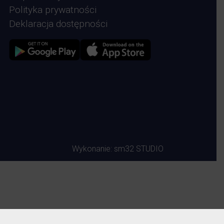
Polityka prywatności
Deklaracja dostępności
Zdjęcie przedstawia Sklep google play
Zdjęcie przedstawia Sklep Apple store
Wykonanie:
sm32 STUDIO