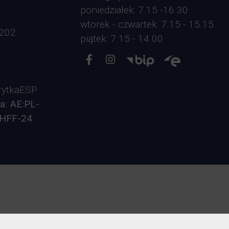
poniedziałek: 7.15 -16.30
Opieka nad zwierzętami bezdomnymi
wtorek - czwartek: 7.15 - 15.15
-202
piątek: 7.15 - 14.00
ROZKŁAD JAZDY AUTOBUSÓW – KOMUNIKACJA
OBOWIĄZUJĄCA OD 01.05.2026 R.
ytkaESP
a: AE:PL-
HFF-24