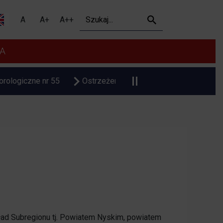
 Miejski w Prudniku
Szukaj
A
A+
A++
A
czne nr 55
Ostrzeżenie meteorologiczne upał
Czaso
ad Subregionu tj. Powiatem Nyskim, powiatem