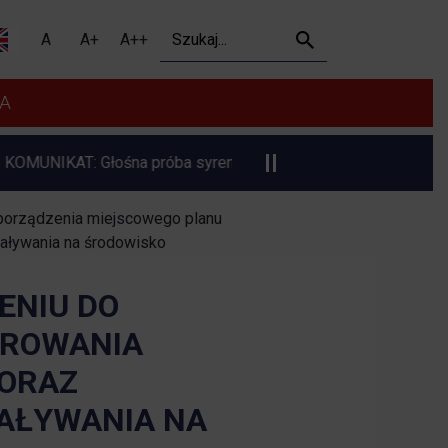
 do sporządzenia miejsc
Szukaj
A
A+
A++
A
IKAT: Głośna próba syren alarmowych
Informacja o plan
orządzenia miejscowego planu
iaływania na środowisko
ENIU DO
AROWANIA
 ORAZ
AŁYWANIA NA