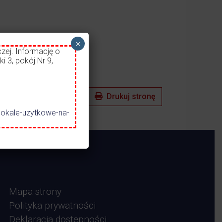
×
zej. Informację o
i 3, pokój Nr 9,
Drukuj stronę
lokale-uzytkowe-na-
Mapa strony
Polityka prywatności
Deklaracja dostępności