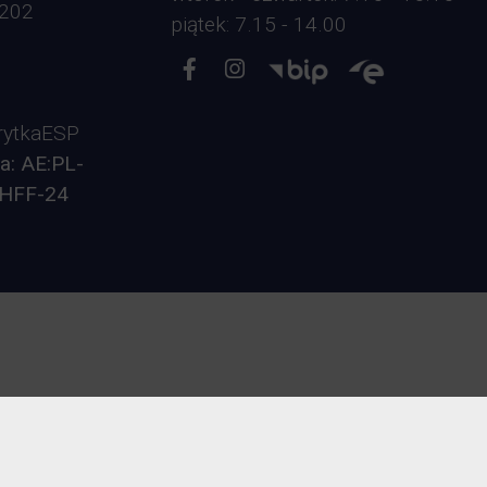
-202
piątek: 7.15 - 14.00
Opieka nad zwierzętami bezdomnymi
ROZKŁAD JAZDY AUTOBUSÓW – KOMUNIKACJA
OBOWIĄZUJĄCA OD 01.05.2026 R.
ytkaESP
a: AE:PL-
HFF-24