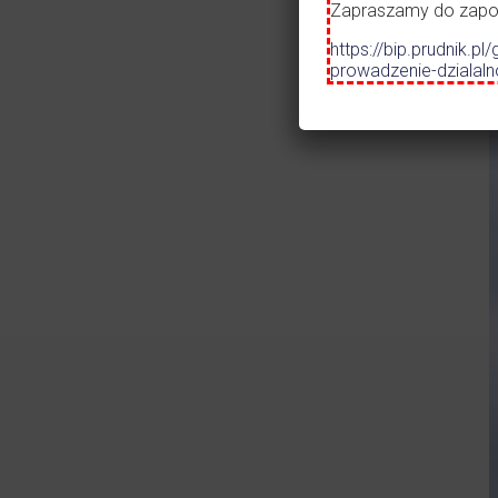
Zapraszamy do zapozn
https://bip.prudnik
prowadzenie-dzialal