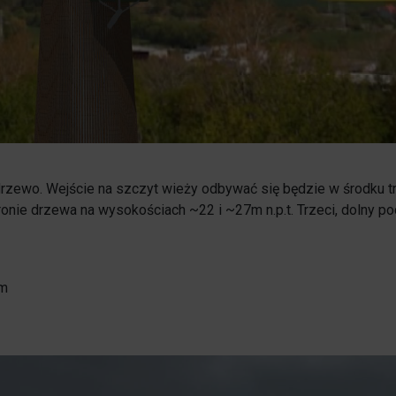
Opieka nad zwierzętami bezdomnymi
ROZKŁAD JAZDY AUTOBUSÓW – KOMUNIKACJA
OBOWIĄZUJĄCA OD 01.05.2026 R.
ewo. Wejście na szczyt wieży odbywać się będzie w środku tr
nie drzewa na wysokościach ~22 i ~27m n.p.t. Trzeci, dolny p
0m