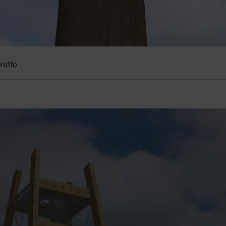
edstawia
rutto