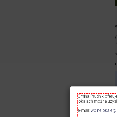
Zdjęcie przedstawia
Materiały:
główna konstrukcja nośna: stal cynkowana o
pionowa zewnętrzna okładzina trzonu wieży: 
rdzawy lub okładzina drewniana w kolorze n
poszycie podestów i stopni: krata pomosto
wypełnienie balustrady: blacha perforowana 
Gmina Prudnik oferuj
lokalach można uzyska
e-mail:
wolnelokale@p