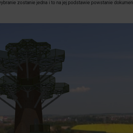
branie zostanie jedna i to na jej podstawie powstanie dokument
1% w Prudniku
Samorząd
Aplikacja miejska
Transmisje obrad
eUrząd
Prudnicka Rada Seniorów
ePUAP
Patronat honorowy Burmistrza
Gospodarka odpadami komunalnymi
Partnerstwo Nyskie 2020
Zgłoś awarię
Strefa Płatnego Parkowania
Rewitalizacja do 2030
Oferty realizacji zadania publicznego
System Informacji Przestrzennej
Nieodpłatna Pomoc Prawna
Dworzec Autobusowy