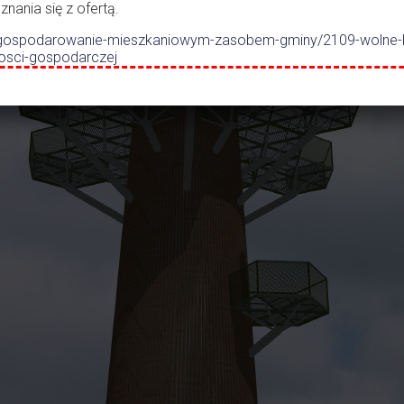
ania się z ofertą.
.pl/gospodarowanie-mieszkaniowym-zasobem-gminy/2109-wolne-
nosci-gospodarczej