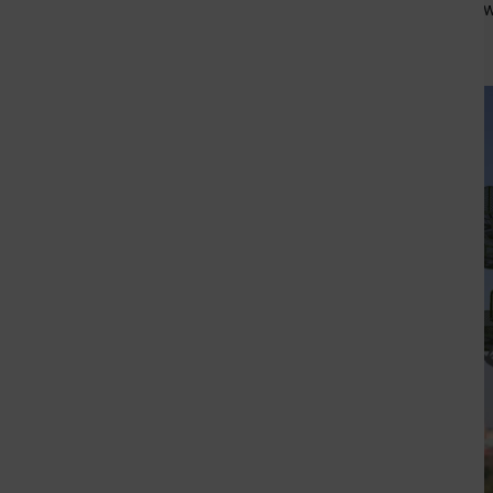
Przygotowano trzy koncepcje, spośród których wy
Koncepcja nr 1 „Drzewo”