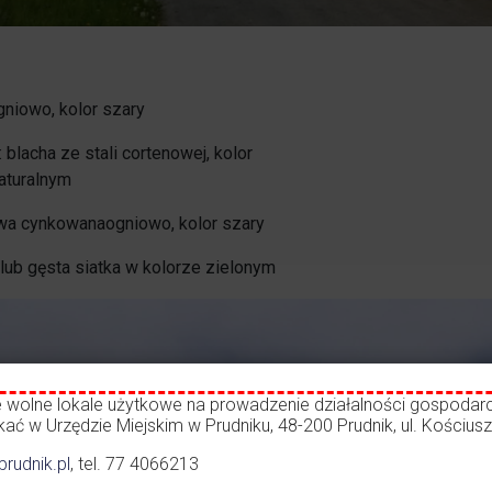
gniowo, kolor szary
blacha ze stali cortenowej, kolor
aturalnym
wa cynkowanaogniowo, kolor szary
lub gęsta siatka w kolorze zielonym
e wolne lokale użytkowe na prowadzenie działalności gospodarc
ć w Urzędzie Miejskim w Prudniku, 48-200 Prudnik, ul. Kościuszk
rudnik.pl
, tel. 77 4066213