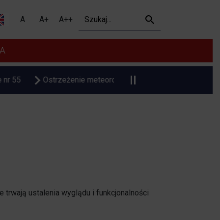
ejski w Prudniku
Szukaj
A
A+
A++
A
czne upał
Czasowa zmiana organizacji ruchu na Dworcu 
trwają ustalenia wyglądu i funkcjonalności