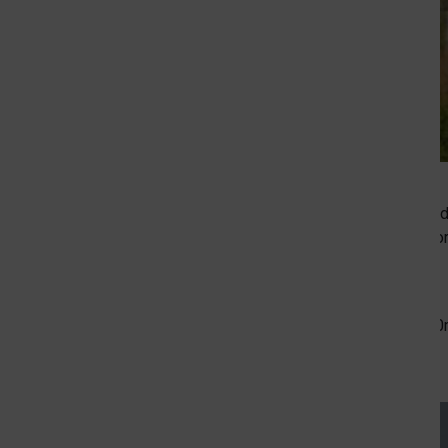
Zdjęcie przedstawia
Opis techniczny:
Wieża widokowa ma przypominać swoją formą drz
widokowe zostaną rozmieszczone niejako w koro
wysokości ~ 15m n.p.t.
Wymiary podstawy wieży: okrąg o średnicy ~7,
Wysokość całkowita do szczytu wieży ~31,0m
Schody kręcone o wysokości stopni ~17,5cm