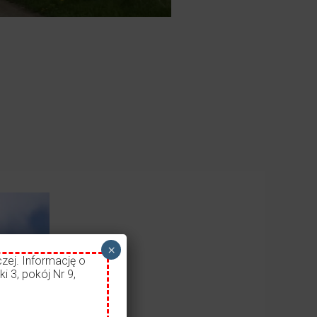
×
zej. Informację o
i 3, pokój Nr 9,