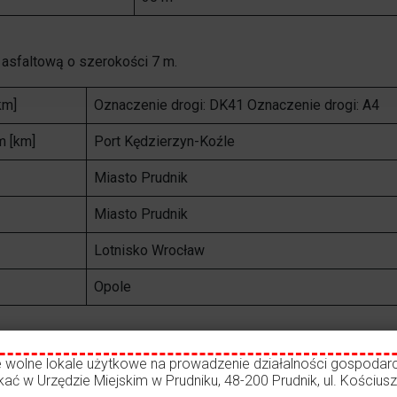
Opieka nad zwierzętami bezdomnymi
 asfaltową o szerokości 7 m.
ROZKŁAD JAZDY AUTOBUSÓW – KOMUNIKACJA
OBOWIĄZUJĄCA OD 01.05.2026 R.
km]
Oznaczenie drogi: DK41 Oznaczenie drogi: A4
m [km]
Port Kędzierzyn-Koźle
Miasto Prudnik
Miasto Prudnik
Lotnisko Wrocław
Opole
e wolne lokale użytkowe na prowadzenie działalności gospodarc
ć w Urzędzie Miejskim w Prudniku, 48-200 Prudnik, ul. Kościuszk
ry