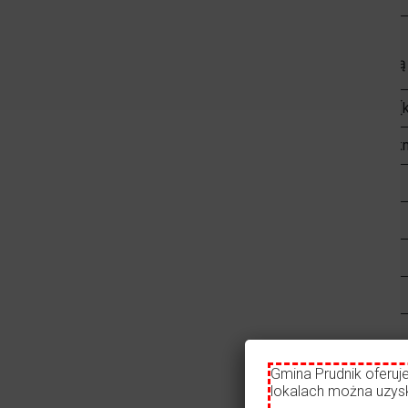
Połączenia transportowe
Do działki zapewniony jest dojazd gminną drogą
Autostrada/droga ekspresowa/droga krajowa [
Porty rzeczne i morskie w odległości do 200 k
Kolej [km]
Bocznica kolejowa [km]
Najbliższe lotnisko międzynarodowe [km]
Najbliższe miasto wojewódzkie [km]
Dostępność mediów
Gmina Prudnik oferuj
Odległość przyłącza
lokalach można uzyska
Media
Paramet
od granicy terenu