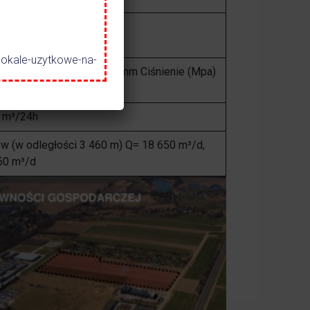
a energię
lokale-uzytkowe-na-
. Średnica rury (mm) Ø 90 mm Ciśnienie (Mpa)
0 m³/24h
w (w odległości 3 460 m) Q= 18 650 m³/d,
50 m³/d