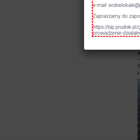
e-mail:
wolnelokale@p
Energia
1000 m
Warunki 
Zapraszamy do zapozn
elektryczna
https://bip.prudnik
Rodzaj g
prowadzenie-dzialal
Gaz
10 m
0,22 Mp
Woda
10 m
Średnica
Oczyszcz
Ścieki
10 m
rezerwa 