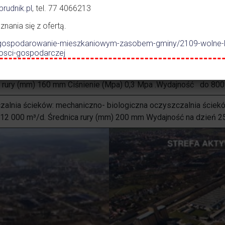
rudnik.pl
, tel. 77 4066213
przyłączenia dostawca uzależnia od podania zapotrzebowania n
ania się z ofertą.
.pl/gospodarowanie-mieszkaniowym-zasobem-gminy/2109-wolne-
3
3
azu GZ 50, opałowa wartość kaloryczna (kw/m
) 38,137 kw/m
nosci-gospodarczej
3
a Wydajność (m
/h) 38,137 kw/m³
 rury (mm) 160 mm Ciśnienie (Mpa) 0,3 Mpa .Wydajność do 80
alnia ścieków: mechaniczno- biologiczna oczyszczalnia ściekó
12 000 m³/d. Średnica rury (mm) 200 mm Wydajność na dzień 2