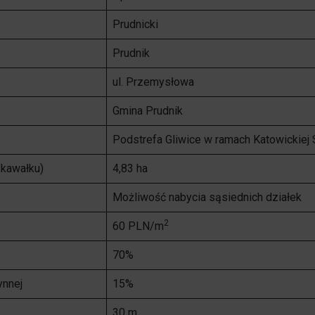
1% w Prudniku
Prudnicki
Samorząd
Prudnik
Aplikacja miejska
Transmisje obrad
ul. Przemysłowa
eUrząd
Prudnicka Rada Seniorów
Gmina Prudnik
ePUAP
Patronat honorowy Burmistrza
Podstrefa Gliwice w ramach Katowickiej 
Gospodarka odpadami komunalnymi
kawałku)
4,83 ha
Partnerstwo Nyskie 2020
Zgłoś awarię
Możliwość nabycia sąsiednich działek
Strefa Płatnego Parkowania
2
60 PLN/m
Rewitalizacja do 2030
Oferty realizacji zadania publicznego
70%
System Informacji Przestrzennej
Nieodpłatna Pomoc Prawna
ynnej
15%
Dworzec Autobusowy
30 m