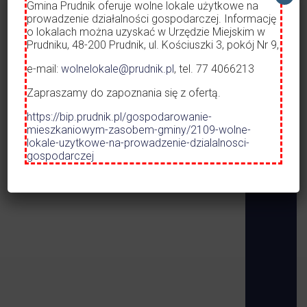
Dworzec A
Gmina Prudnik oferuje wolne lokale użytkowe na
prowadzenie działalności gospodarczej. Informację
o lokalach można uzyskać w Urzędzie Miejskim w
Opieka nad
Prudniku, 48-200 Prudnik, ul. Kościuszki 3, pokój Nr 9,
URZĄD MIEJSKI W PRUDNIKU
e-mail:
wolnelokale@prudnik.pl
, tel. 77 4066213
ROZKŁAD 
KOMUNIKA
Zapraszamy do zapoznania się z ofertą.
01.05.2026 
https://bip.prudnik.pl/gospodarowanie-
mieszkaniowym-zasobem-gminy/2109-wolne-
lokale-uzytkowe-na-prowadzenie-dzialalnosci-
gospodarczej
Zdjęcie przedstawia Prudnik logo pionowe
48-200 Prudnik,
ul. Kościuszki 3