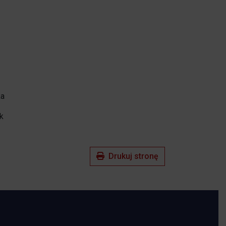
a
k
Drukuj stronę