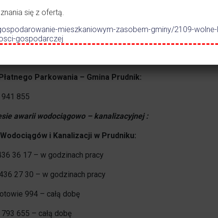
ania się z ofertą.
ielnia Mieszkaniowa w Prudniku
:
.pl/gospodarowanie-mieszkaniowym-zasobem-gminy/2109-wolne-
 poniedziałku do piątku w godz. pracy: 77 436 24 13
nosci-gospodarczej
olne od pracy (w tym święta) oraz po godzinach pracy do godz. 
Płatnego Parkowania – Gmina Prudnik:
1 941 855
sie awarii wodociągowo – kanalizacyjnej :
Wodociągów i Kanalizacji w Prudniku:
7 436 36 17 – w godzinach pracy
7 436 27 30 – w godzinach pracy
ogotowie 994 – całą dobę
3 793 655 – całą dobę