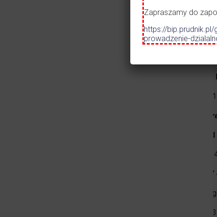
Zapraszamy do zapozn
Spółdz
https://bip.prudnik
tel.: Od
prowadzenie-dzialal
W dni w
Strefa 
tel.: 60
W zakre
Zakład 
tel.: 7
tel.: 7
tel.: p
tel.: 60