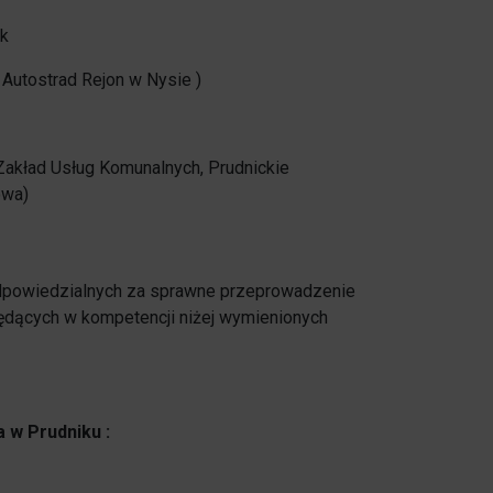
ik
Autostrad Rejon w Nysie )
Zakład Usług Komunalnych, Prudnickie
owa)
odpowiedzialnych za sprawne przeprowadzenie
ędących w kompetencji niżej wymienionych
a w Prudniku :