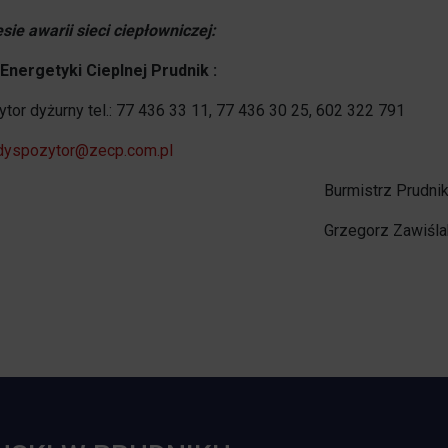
sie awarii sieci ciepłowniczej:
Energetyki Cieplnej Prudnik :
tor dyżurny tel.: 77 436 33 11, 77 436 30 25, 602 322 791
dyspozytor@zecp.com.pl
urmistrz Prudnik
rzegorz Zawiśla