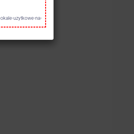
lokale-uzytkowe-na-
00
20
: 606 308 119