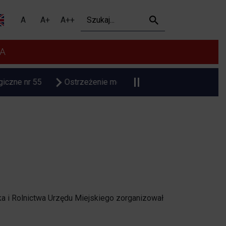
Szukaj
A
A+
A++
A
Ostrzeżenie meteorologiczne upał
Czasowa zmiana or
a i Rolnictwa Urzędu Miejskiego zorganizował