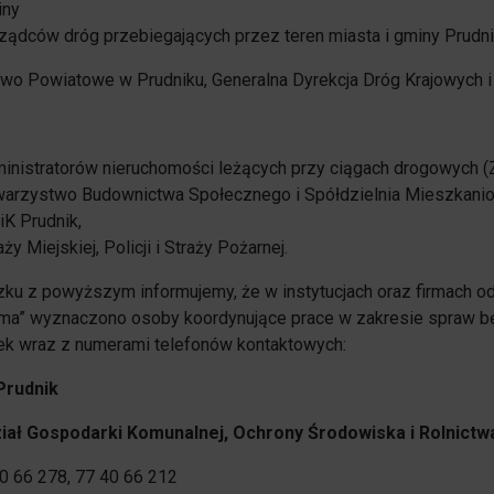
iny
1% w Prudniku
ządców dróg przebiegających przez teren miasta i gminy Prudn
Samorząd
two Powiatowe w Prudniku, Generalna Dyrekcja Dróg Krajowych i 
Aplikacja miejska
Transmisje obrad
eUrząd
Prudnicka Rada Seniorów
inistratorów nieruchomości leżących przy ciągach drogowych (
ePUAP
arzystwo Budownictwa Społecznego i Spółdzielnia Mieszkani
Patronat honorowy Burmistrza
K Prudnik,
aży Miejskiej, Policji i Straży Pożarnej.
Gospodarka odpadami komunalnymi
Partnerstwo Nyskie 2020
ku z powyższym informujemy, że w instytucjach oraz firmach 
Zgłoś awarię
zima” wyznaczono osoby koordynujące prace w zakresie spraw b
Strefa Płatnego Parkowania
ek wraz z numerami telefonów kontaktowych:
Rewitalizacja do 2030
Oferty realizacji zadania publicznego
Prudnik
System Informacji Przestrzennej
iał Gospodarki Komunalnej, Ochrony Środowiska
i Rolnictw
Nieodpłatna Pomoc Prawna
Dworzec Autobusowy
40 66 278, 77 40 66 212