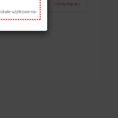
ej
Czytaj więcej
lokale-uzytkowe-na-