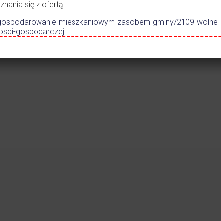
ania się z ofertą.
Czytaj więcej
Czytaj więc
.pl/gospodarowanie-mieszkaniowym-zasobem-gminy/2109-wolne-
nosci-gospodarczej