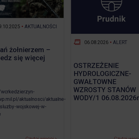
Opieka nad zwierzętami bezdomnymi
ROZKŁAD JAZDY AUTOBUSÓW – KOMUNIKACJA
.10.2025
•
AKTUALNOŚCI
OBOWIĄZUJĄCA OD 01.05.2026 R.
06.08.2026
•
ALERT
ań żołnierzem –
edz się więcej
OSTRZEŻENIE
HYDROLOGICZNE-
GWAŁTOWNE
WZROSTY STANÓW
//wcrkedzierzyn-
WODY/1 06.08.2026r
wp.mil.pl/aktualnosci/aktualne-
sluzby-wojskowej-w-
e
Czytaj więcej
Czytaj więc