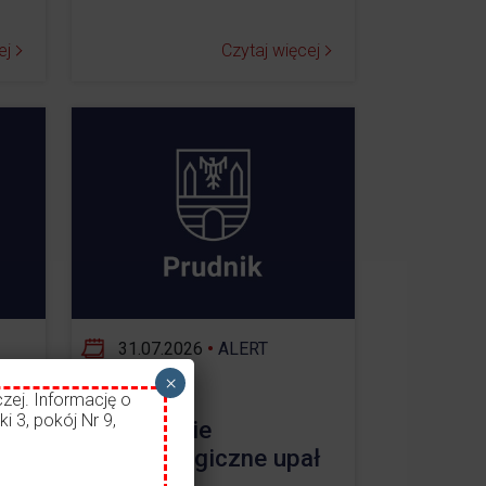
ej
Czytaj więcej
31.07.2026
•
ALERT
×
zej. Informację o
i 3, pokój Nr 9,
Ostrzeżenie
55
meteorologiczne upał