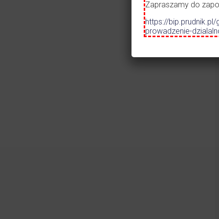
Zapraszamy do zapozn
Czytaj więcej
https://bip.prudnik
prowadzenie-dzialal
27.07.2026
•
AKTUALNOŚCI
Informacja o zamiarze
przeprowadzenia
postępowania