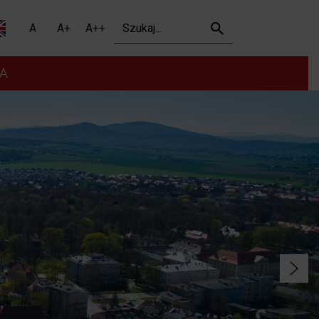
Szukaj
A
A+
A++
A