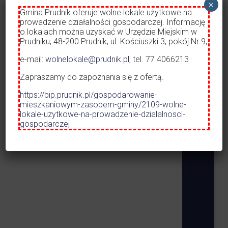
×
03.08.2026
•
ALERT
Gmina Prudnik oferuje wolne lokale użytkowe na
prowadzenie działalności gospodarczej. Informację
Ostrzeżenie meteorologiczne upał
o lokalach można uzyskać w Urzędzie Miejskim w
Prudniku, 48-200 Prudnik, ul. Kościuszki 3, pokój Nr 9,
Czytaj więcej
e-mail:
wolnelokale@prudnik.pl
, tel. 77 4066213
Zapraszamy do zapoznania się z ofertą.
https://bip.prudnik.pl/gospodarowanie-
mieszkaniowym-zasobem-gminy/2109-wolne-
lokale-uzytkowe-na-prowadzenie-dzialalnosci-
gospodarczej