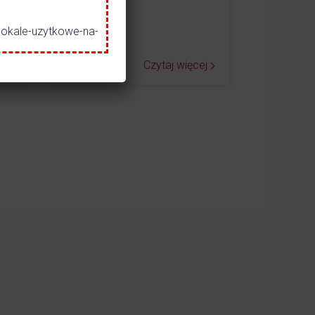
lokale-uzytkowe-na-
ej
Czytaj więcej