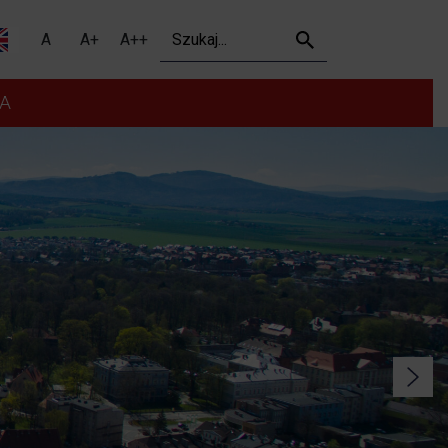
Szukaj
A
A+
A++
A