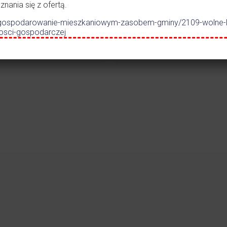
lno-
ania się z ofertą.
dszkolnego w
.pl/gospodarowanie-mieszkaniowym-zasobem-gminy/2109-wolne-
zczance
nosci-gospodarczej
Czytaj więcej
Czytaj więc