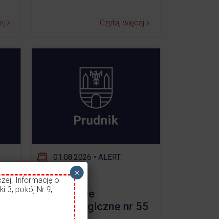
ej
Czytaj więcej
01.08.2026
•
ALERT
×
zej. Informację o
i 3, pokój Nr 9,
ostrzeżenie
ł
meteorologiczne nr 55