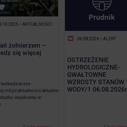
Opieka nad zwierzętami bezdomnymi
ROZKŁAD JAZDY AUTOBUSÓW – KOMUNIKACJA
.10.2025
•
AKTUALNOŚCI
OBOWIĄZUJĄCA OD 01.05.2026 R.
06.08.2026
•
ALERT
ań żołnierzem –
edz się więcej
OSTRZEŻENIE
HYDROLOGICZNE-
GWAŁTOWNE
WZROSTY STANÓW
//wcrkedzierzyn-
WODY/1 06.08.2026r
wp.mil.pl/aktualnosci/aktualne-
sluzby-wojskowej-w-
e
Czytaj więcej
Czytaj więc