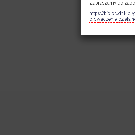
Szko
Zapraszamy do zapozn
Prze
https://bip.prudnik
Mos
prowadzenie-dzialal
Czytaj więcej
31.07.2026
•
ALERT
Ostrzeżenie