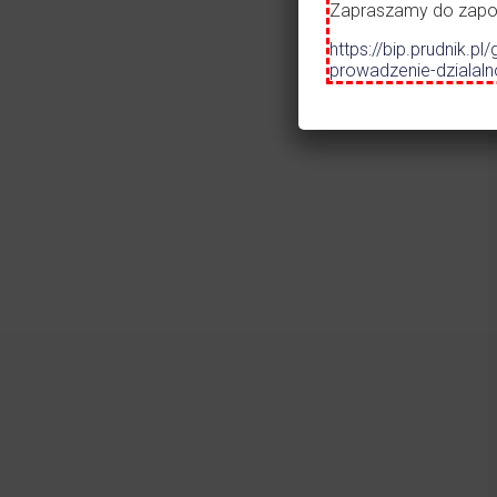
Szko
Zapraszamy do zapozn
Prze
https://bip.prudnik
Mos
prowadzenie-dzialal
Czytaj więcej
31.07.2026
•
ALERT
Ostrzeżenie