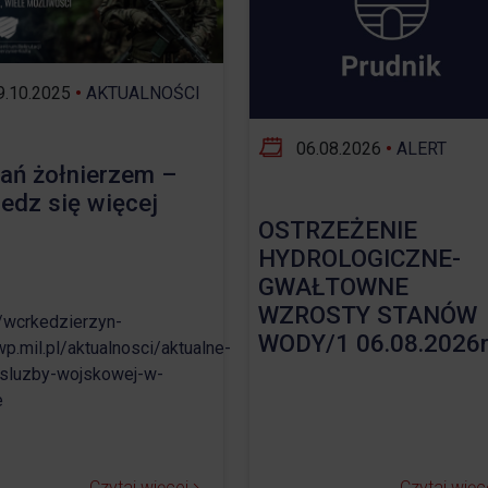
Opieka nad zwierzętami bezdomnymi
ROZKŁAD JAZDY AUTOBUSÓW – KOMUNIKACJA
.10.2025
•
AKTUALNOŚCI
OBOWIĄZUJĄCA OD 01.05.2026 R.
06.08.2026
•
ALERT
ań żołnierzem –
edz się więcej
OSTRZEŻENIE
HYDROLOGICZNE-
GWAŁTOWNE
WZROSTY STANÓW
//wcrkedzierzyn-
WODY/1 06.08.2026r
wp.mil.pl/aktualnosci/aktualne-
sluzby-wojskowej-w-
e
Czytaj więcej
Czytaj więc