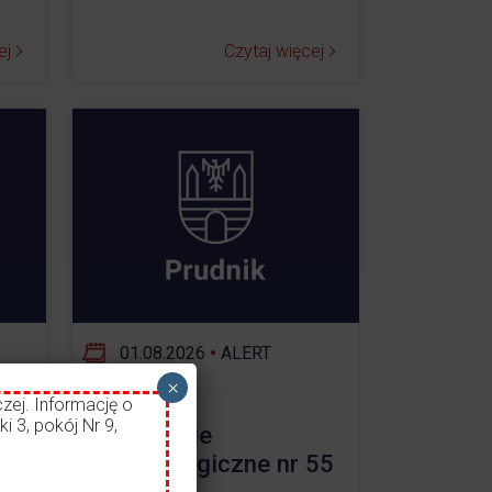
ej
Czytaj więcej
01.08.2026
•
ALERT
×
zej. Informację o
i 3, pokój Nr 9,
ostrzeżenie
ł
meteorologiczne nr 55