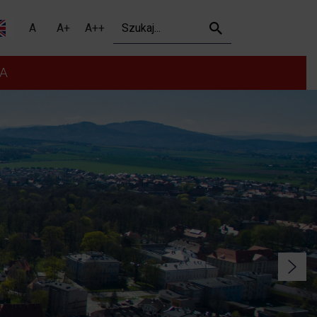
Szukaj
A
A+
A++
A