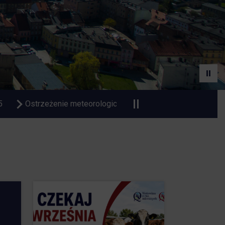
 upał
Czasowa zmiana organizacji ruchu na Dworcu Autob