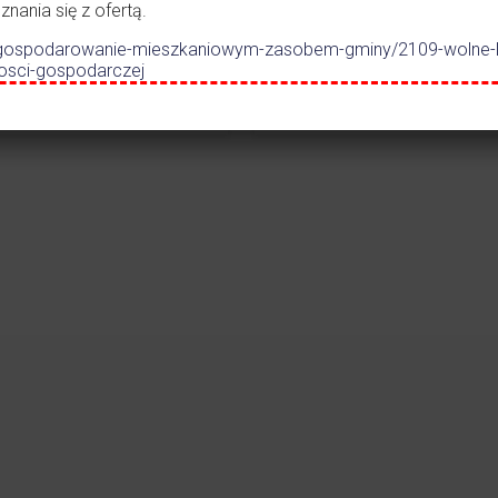
lno-
ania się z ofertą.
dszkolnego w
.pl/gospodarowanie-mieszkaniowym-zasobem-gminy/2109-wolne-
zczance
nosci-gospodarczej
Czytaj więcej
Czytaj więc