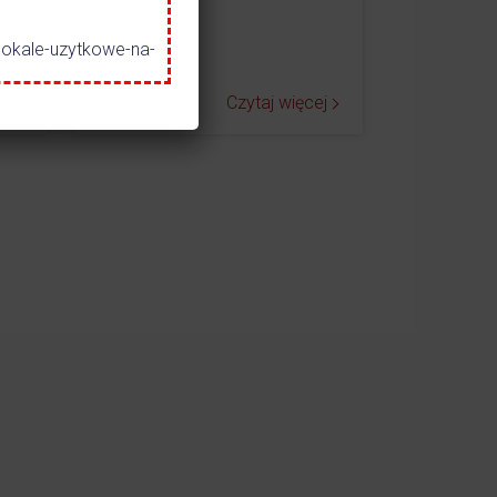
lokale-uzytkowe-na-
ej
Czytaj więcej