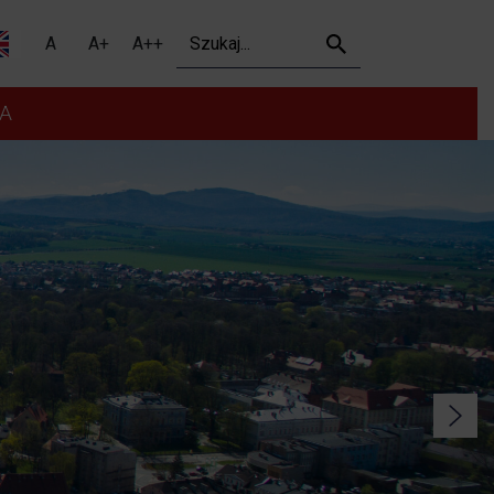
Szukaj
A
A+
A++
A