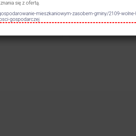
lno-
ania się z ofertą.
dszkolnego w
.pl/gospodarowanie-mieszkaniowym-zasobem-gminy/2109-wolne-
zczance
nosci-gospodarczej
Czytaj więcej
Czytaj więc