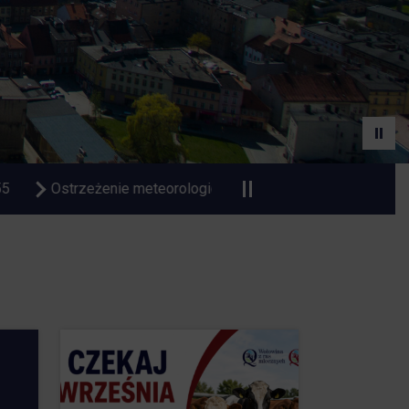
pał
Czasowa zmiana organizacji ruchu na Dworcu Autobu