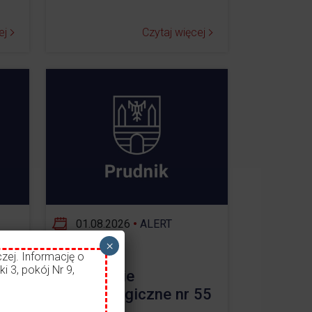
ej
Czytaj więcej
01.08.2026
•
ALERT
×
zej. Informację o
i 3, pokój Nr 9,
ostrzeżenie
ł
meteorologiczne nr 55