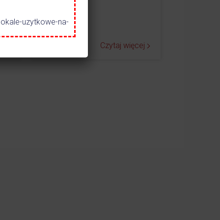
lokale-uzytkowe-na-
ej
Czytaj więcej