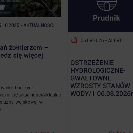
Opieka nad zwierzętami bezdomnymi
ROZKŁAD JAZDY AUTOBUSÓW – KOMUNIKACJA
.10.2025
•
AKTUALNOŚCI
OBOWIĄZUJĄCA OD 01.05.2026 R.
06.08.2026
•
ALERT
ań żołnierzem –
edz się więcej
OSTRZEŻENIE
HYDROLOGICZNE-
GWAŁTOWNE
WZROSTY STANÓW
//wcrkedzierzyn-
WODY/1 06.08.2026r
wp.mil.pl/aktualnosci/aktualne-
sluzby-wojskowej-w-
e
Czytaj więcej
Czytaj więc