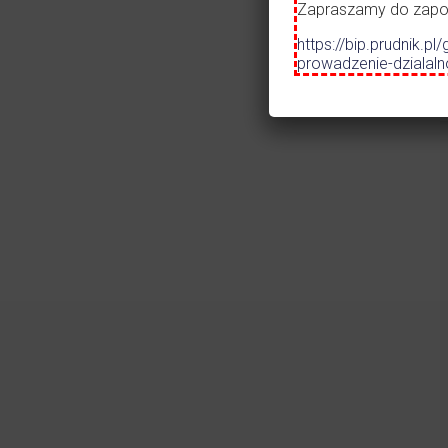
Szko
Zapraszamy do zapozn
Prze
https://bip.prudnik
Mos
prowadzenie-dzialal
Czytaj więcej
31.07.2026
•
ALERT
Ostrzeżenie