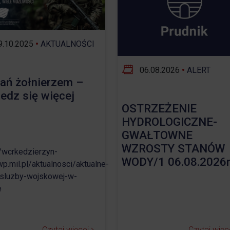
Opieka nad zwierzętami bezdomnymi
ROZKŁAD JAZDY AUTOBUSÓW – KOMUNIKACJA
.10.2025
•
AKTUALNOŚCI
OBOWIĄZUJĄCA OD 01.05.2026 R.
06.08.2026
•
ALERT
ań żołnierzem –
edz się więcej
OSTRZEŻENIE
HYDROLOGICZNE-
GWAŁTOWNE
WZROSTY STANÓW
//wcrkedzierzyn-
WODY/1 06.08.2026r
wp.mil.pl/aktualnosci/aktualne-
sluzby-wojskowej-w-
e
Czytaj więcej
Czytaj więc