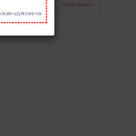
ej
Czytaj więcej
lokale-uzytkowe-na-