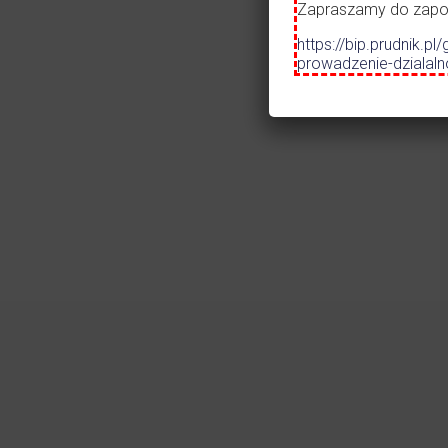
Zapraszamy do zapozn
Czytaj więcej
https://bip.prudnik
prowadzenie-dzialal
27.07.2026
•
AKTUALNOŚCI
Informacja o zamiarze
przeprowadzenia
postępowania