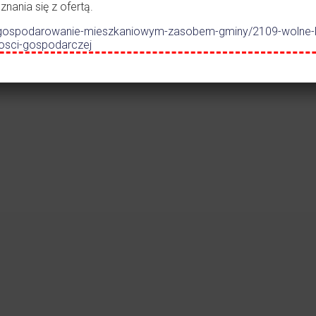
ania się z ofertą.
Czytaj więcej
Czytaj więc
.pl/gospodarowanie-mieszkaniowym-zasobem-gminy/2109-wolne-
nosci-gospodarczej