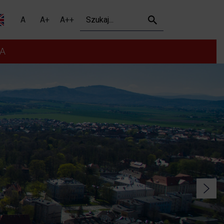
Szukaj
A
A+
A++
A