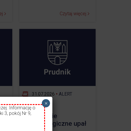
ej
Czytaj więcej
31.07.2026
•
ALERT
×
zej. Informację o
i 3, pokój Nr 9,
Ostrzeżenie
55
meteorologiczne upał