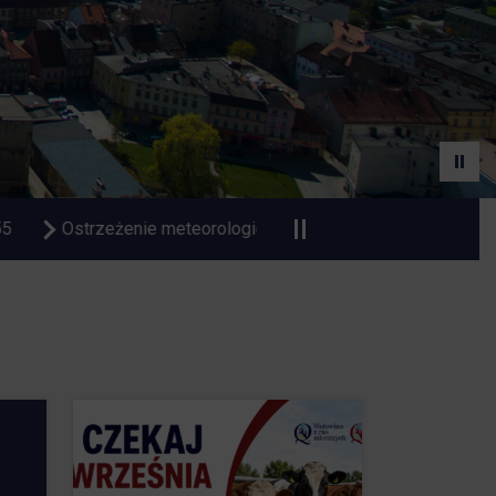
Czasowa zmiana organizacji ruchu na Dworcu Autobusow