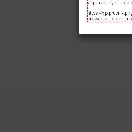
Szko
Zapraszamy do zapozn
Prze
https://bip.prudnik
Mos
prowadzenie-dzialal
Czytaj więcej
31.07.2026
•
ALERT
Ostrzeżenie