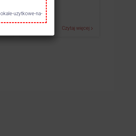
lokale-uzytkowe-na-
ej
Czytaj więcej