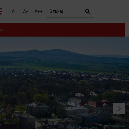
Szukaj
A
A+
A++
A