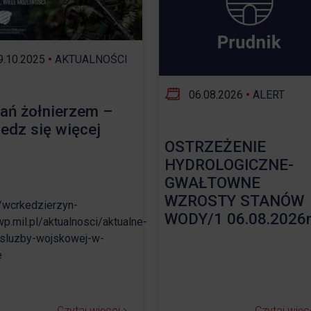
Opieka nad zwierzętami bezdomnymi
ROZKŁAD JAZDY AUTOBUSÓW – KOMUNIKACJA
.10.2025
•
AKTUALNOŚCI
OBOWIĄZUJĄCA OD 01.05.2026 R.
06.08.2026
•
ALERT
ań żołnierzem –
edz się więcej
OSTRZEŻENIE
HYDROLOGICZNE-
GWAŁTOWNE
WZROSTY STANÓW
//wcrkedzierzyn-
WODY/1 06.08.2026r
wp.mil.pl/aktualnosci/aktualne-
sluzby-wojskowej-w-
e
Czytaj więcej
Czytaj więc