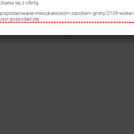
lno-
ania się z ofertą.
dszkolnego w
.pl/gospodarowanie-mieszkaniowym-zasobem-gminy/2109-wolne-
zczance
nosci-gospodarczej
Czytaj więcej
Czytaj więc