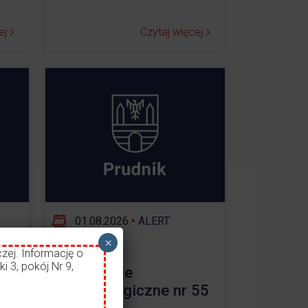
ej
Czytaj więcej
01.08.2026
•
ALERT
×
zej. Informację o
i 3, pokój Nr 9,
ostrzeżenie
ł
meteorologiczne nr 55