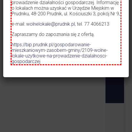
prowadzenie działalności gospodarczej. Informację
o lokalach można uzyskać w Urzędzie Miejskim w
Prudniku, 48-200 Prudnik, ul. Kościuszki 3, pokój Nr 9,
e-mail:
wolnelokale@prudnik.pl
, tel. 77 4066213
Zapraszamy do zapoznania się z ofertą.
https://bip.prudnik.pl/gospodarowanie-
mieszkaniowym-zasobem-gminy/2109-wolne-
lokale-uzytkowe-na-prowadzenie-dzialalnosci-
gospodarczej
03.08.2026
•
AKTUALNOŚCI
Konkurs na stanowisko dyrektora