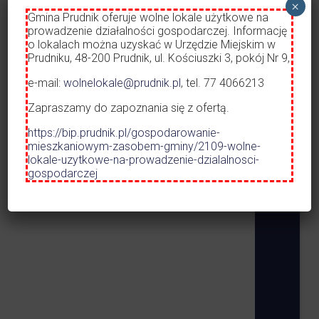
×
03.08.2026
•
ALERT
Gmina Prudnik oferuje wolne lokale użytkowe na
prowadzenie działalności gospodarczej. Informację
Ostrzeżenie meteorologiczne upał
o lokalach można uzyskać w Urzędzie Miejskim w
Prudniku, 48-200 Prudnik, ul. Kościuszki 3, pokój Nr 9,
Czytaj więcej
e-mail:
wolnelokale@prudnik.pl
, tel. 77 4066213
Zapraszamy do zapoznania się z ofertą.
https://bip.prudnik.pl/gospodarowanie-
mieszkaniowym-zasobem-gminy/2109-wolne-
lokale-uzytkowe-na-prowadzenie-dzialalnosci-
gospodarczej