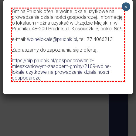
×
Konkurs na stanowisko dyrektora
Gmina Prudnik oferuje wolne lokale użytkowe na
prowadzenie działalności gospodarczej. Informację
Zespołu Szkolno-Przedszkolnego w
o lokalach można uzyskać w Urzędzie Miejskim w
Moszczance
Prudniku, 48-200 Prudnik, ul. Kościuszki 3, pokój Nr 9,
Czytaj więcej
e-mail:
wolnelokale@prudnik.pl
, tel. 77 4066213
Zapraszamy do zapoznania się z ofertą.
https://bip.prudnik.pl/gospodarowanie-
mieszkaniowym-zasobem-gminy/2109-wolne-
lokale-uzytkowe-na-prowadzenie-dzialalnosci-
gospodarczej